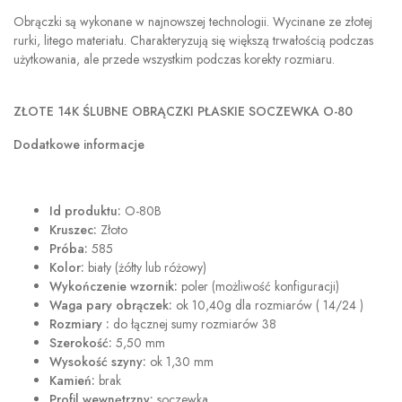
Obrączki są wykonane w najnowszej technologii. Wycinane ze złotej
rurki, litego materiału. Charakteryzują się większą trwałością podczas
użytkowania, ale przede wszystkim podczas korekty rozmiaru.
ZŁOTE 14K ŚLUBNE OBRĄCZKI PŁASKIE SOCZEWKA O-80
Dodatkowe informacje
Id produktu:
O-80B
Kruszec:
Złoto
Próba:
585
Kolor:
biały (żółty lub różowy)
Wykończenie wzornik:
poler (możliwość konfiguracji)
Waga pary obrączek:
ok 10,40g dla rozmiarów ( 14/24 )
Rozmiary :
do łącznej sumy rozmiarów 38
Szerokość:
5,50 mm
Wysokość szyny:
ok 1,30 mm
Kamień:
brak
Profil wewnętrzny:
soczewka