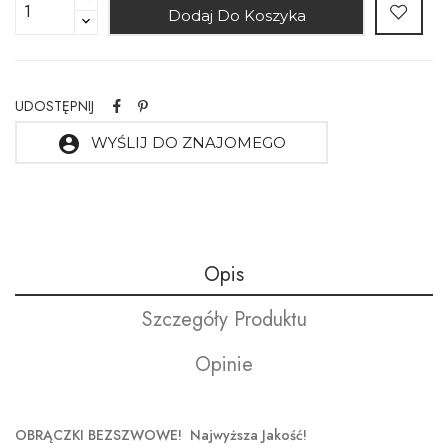
Dodaj Do Koszyka
UDOSTĘPNIJ
account_circle
WYŚLIJ DO ZNAJOMEGO
Opis
Szczegóły Produktu
Opinie
OBRĄCZKI BEZSZWOWE! Najwyższa Jakość!