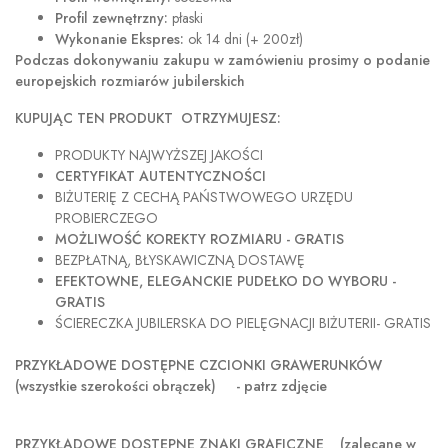
Profil zewnętrzny:
płaski
Wykonanie Ekspres:
ok 14 dni (+ 200zł)
Podczas dokonywaniu zakupu w
zamówieniu prosimy o podanie
europejskich rozmiarów jubilerskich
KUPUJĄC TEN PRODUKT OTRZYMUJESZ:
PRODUKTY NAJWYŻSZEJ JAKOŚCI
CERTYFIKAT AUTENTYCZNOŚCI
BIŻUTERIĘ Z CECHĄ PAŃSTWOWEGO URZĘDU
PROBIERCZEGO
MOŻLIWOŚĆ KOREKTY ROZMIARU - GRATIS
BEZPŁATNĄ, BŁYSKAWICZNĄ DOSTAWĘ
EFEKTOWNE, ELEGANCKIE PUDEŁKO DO WYBORU -
GRATIS
ŚCIERECZKA JUBILERSKA DO PIELĘGNACJI BIŻUTERII- GRATIS
PRZYKŁADOWE DOSTĘPNE CZCIONKI GRAWERUNKÓW
(wszystkie szerokości obrączek) - patrz zdjęcie
PRZYKŁADOWE DOSTĘPNE ZNAKI GRAFICZNE
(zalecane w