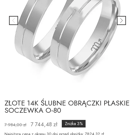
ZŁOTE 14K ŚLUBNE OBRĄCZKI PŁASKIE
SOCZEWKA O-80
7 744,48 zł
Zniżka 3%
7 984,00 zł
Najniższa cena z okresu 30 dni przed obniżką: 7824.32 zł