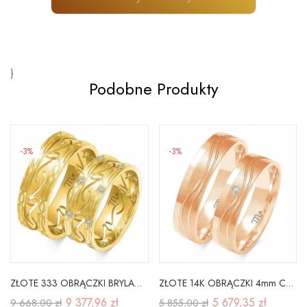
}
Podobne Produkty
-3%
-3%
ZŁOTE 333 OBRĄCZKI BRYLANTY 7,5mm SOCZEWKA
ZŁOTE 14K OBRĄCZKI 4mm CYRKONIA GRAWER A-223
9 377,96 zł
5 679,35 zł
9 668,00 zł
5 855,00 zł