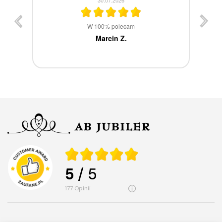
st
W 100% polecam
ca
Marcin Z.
5
/ 5
177
opinii