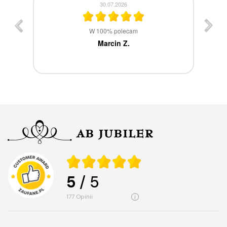
30.07.2026
st
W 100% polecam
ca
Marcin Z.
5
/ 5
177
opinii