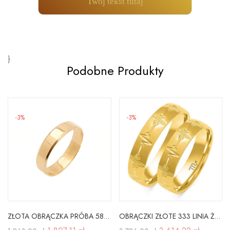
Twój tekst tutaj
}
Podobne Produkty
-3%
-3%
ZŁOTA OBRĄCZKA PRÓBA 585 PŁASKA FAZOWANA GRAWER
OBRĄCZKI ZŁOTE 333 LINIA ŻYCIA ŻÓŁTE 8K