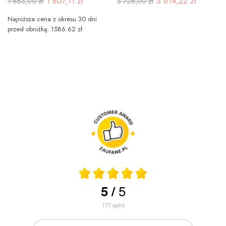
1 807,11 zł
3 614,22 zł
1 863,00 zł
3 726,00 zł
Najniższa cena z okresu 30 dni
przed obniżką: 1586.62 zł
5
5
/
177
opinii