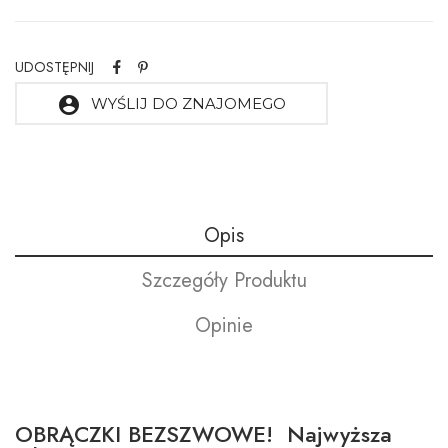
UDOSTĘPNIJ
account_circle
WYŚLIJ DO ZNAJOMEGO
Opis
Szczegóły Produktu
Opinie
OBRĄCZKI BEZSZWOWE! Najwyższa