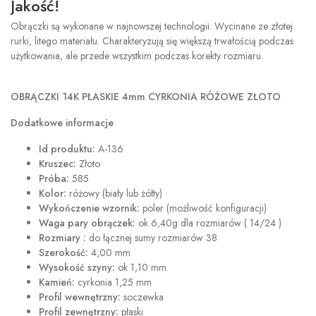
Jakość!
Obrączki są wykonane w najnowszej technologii. Wycinane ze złotej
rurki, litego materiału. Charakteryzują się większą trwałością podczas
użytkowania, ale przede wszystkim podczas korekty rozmiaru.
OBRĄCZKI 14K PŁASKIE 4mm CYRKONIA RÓŻOWE ZŁOTO
Dodatkowe informacje
Id produktu:
A-136
Kruszec:
Złoto
Próba:
585
Kolor:
różowy (biały lub żółty)
Wykończenie wzornik:
poler (możliwość konfiguracji)
Waga pary obrączek:
ok 6,40g dla rozmiarów ( 14/24 )
Rozmiary :
do łącznej sumy rozmiarów 38
Szerokość:
4,00 mm
Wysokość szyny:
ok 1,10 mm
Kamień:
cyrkonia 1,25 mm
Profil wewnętrzny:
soczewka
Profil zewnętrzny:
płaski