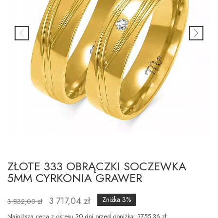
ZŁOTE 333 OBRĄCZKI SOCZEWKA
5MM CYRKONIA GRAWER
3 717,04 zł
Zniżka 3%
3 832,00 zł
Najniższa cena z okresu 30 dni przed obniżką: 3755.36 zł