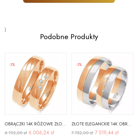
}
Podobne Produkty
-3%
-3%
OBRĄCZKI 14K RÓŻOWE ZŁOTO 4,5mm CYRKONIA GRAWER
ZŁOTE ELEGANCKIE 14K OBRĄCZKI 6mm CYRKONIE A-219
6 006,24 zł
7 519,44 zł
6 192,00 zł
7 752,00 zł