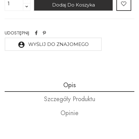
Dodaj Do Koszyka
UDOSTĘPNIJ
account_circle
WYŚLIJ DO ZNAJOMEGO
Opis
Szczegóły Produktu
Opinie