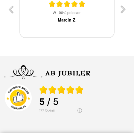
st
W 100% polecam
ca
Marcin Z.
5
/ 5
177
opinii