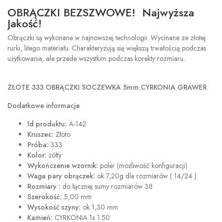
OBRĄCZKI BEZSZWOWE! Najwyższa
Jakość!
Obrączki są wykonane w najnowszej technologii. Wycinane ze złotej
rurki, litego materiału. Charakteryzują się większą trwałością podczas
użytkowania, ale przede wszystkim podczas korekty rozmiaru.
ZŁOTE 333 OBRĄCZKI SOCZEWKA 5mm CYRKONIA GRAWER
Dodatkowe informacje
Id produktu:
A-142
Kruszec:
Złoto
Próba:
333
Kolor:
żółty
Wykończenie wzornik:
poler (możliwość konfiguracji)
Waga pary obrączek:
ok 7,20g dla rozmiarów ( 14/24 )
Rozmiary :
do łącznej sumy rozmiarów 38
Szerokość:
5,00 mm
Wysokość szyny:
ok 1,30 mm
Kamień:
CYRKONIA 1x 1.50