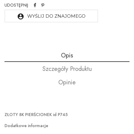
UDOSTĘPNIJ
account_circle
WYŚLIJ DO ZNAJOMEGO
Opis
Szczegóły Produktu
Opinie
ZŁOTY 8K PIERŚCIONEK id P745
Dodatkowe informacje