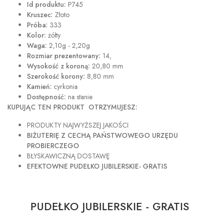
Id produktu:
P745
Kruszec:
Złoto
Próba:
333
Kolor:
żółty
Waga:
2,10g - 2,20g
Rozmiar prezentowany:
14,
Wysokość z koroną:
20,80 mm
Szerokość korony:
8,80 mm
Kamień:
cyrkonia
Dostępność:
na stanie
KUPUJĄC TEN PRODUKT OTRZYMUJESZ:
PRODUKTY NAJWYŻSZEJ JAKOŚCI
BIŻUTERIĘ Z CECHĄ PAŃSTWOWEGO URZĘDU
PROBIERCZEGO
BŁYSKAWICZNĄ DOSTAWĘ
EFEKTOWNE PUDEŁKO JUBILERSKIE- GRATIS
PUDEŁKO JUBILERSKIE - GRATIS