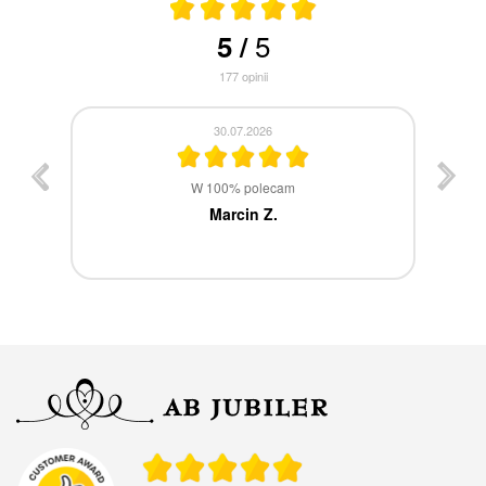
5
5
/
177
opinii
30.07.2026
st
W 100% polecam
ca
Marcin Z.