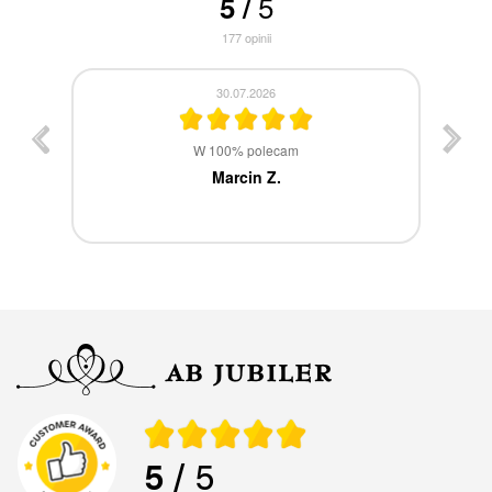
5
5
/
177
opinii
30.07.2026
st
W 100% polecam
ca
Marcin Z.
5
/ 5