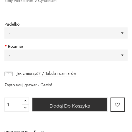
Złoty Pierścionek z Cyrkoniami
Pudełko
-
*
Rozmiar
-
Jak zmierzyć? / Tabela rozmiarów
Zaprojektuj grawer - Gratis!
Dodaj Do Koszyka