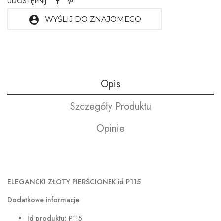
UDOSTĘPNIJ
account_circle
WYŚLIJ DO ZNAJOMEGO
Opis
Szczegóły Produktu
Opinie
ELEGANCKI ZŁOTY PIERŚCIONEK id P115
Dodatkowe informacje
Id produktu:
P115