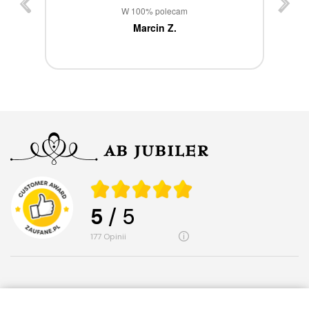
st
W 100% polecam
ca
Marcin Z.
5
/ 5
177
opinii