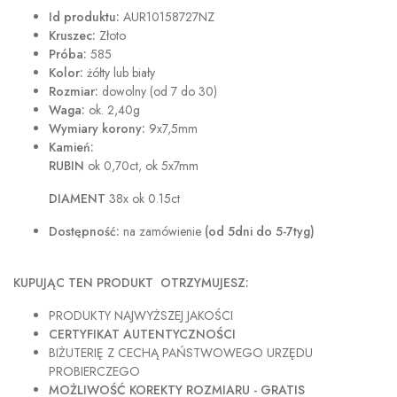
Id produktu:
AUR10158727NZ
Kruszec:
Złoto
Próba:
585
Kolor:
żółty lub biały
Rozmiar:
dowolny (od 7 do 30)
Waga:
ok. 2,40g
Wymiary korony:
9x7,5mm
Kamień:
RUBIN
ok 0,70ct, ok 5x7mm
DIAMENT
38x ok 0.15ct
Dostępność:
na zamówienie
(od 5dni do 5-7tyg)
KUPUJĄC TEN PRODUKT OTRZYMUJESZ:
PRODUKTY NAJWYŻSZEJ JAKOŚCI
CERTYFIKAT AUTENTYCZNOŚCI
BIŻUTERIĘ Z CECHĄ PAŃSTWOWEGO URZĘDU
PROBIERCZEGO
MOŻLIWOŚĆ KOREKTY ROZMIARU - GRATIS