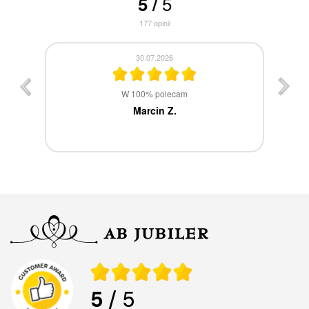
5
5
/
177
opinii
30.07.2026
st
W 100% polecam
ca
Marcin Z.
5
/ 5