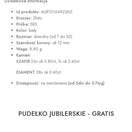
Dodatkowe informacje
Id produktu:
AUR10164922NZ
Kruszec:
Złoto
Próba:
585
Kolor:
biały
Rozmiar:
dowolny (od 7 do 30)
Szerokość korony:
ok 12 mm
Waga:
8,90 g
Kamień:
SZAFIR
26x ok 0.80ct, 7x ok 2.40ct
DIAMENT
28x ok 0.40ct
Dostępność:
na zamówienie
(od 5dni do 5-7tyg)
PUDEŁKO JUBILERSKIE - GRATIS