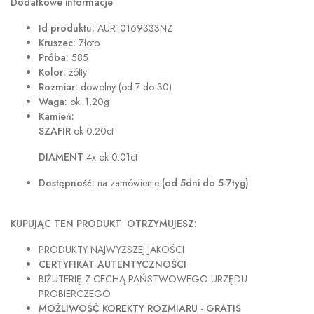
Dodatkowe informacje
Id produktu:
AUR10169333NZ
Kruszec:
Złoto
Próba:
585
Kolor:
żółty
Rozmiar:
dowolny (od 7 do 30)
Waga:
ok. 1,20g
Kamień:
SZAFIR
ok 0.20ct
DIAMENT
4x ok 0.01ct
Dostępność:
na zamówienie
(od 5dni do 5-7tyg)
KUPUJĄC TEN PRODUKT OTRZYMUJESZ:
PRODUKTY NAJWYŻSZEJ JAKOŚCI
CERTYFIKAT AUTENTYCZNOŚCI
BIŻUTERIĘ Z CECHĄ PAŃSTWOWEGO URZĘDU
PROBIERCZEGO
MOŻLIWOŚĆ KOREKTY ROZMIARU - GRATIS