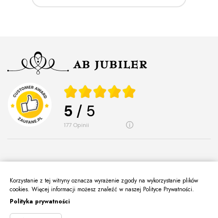
5
/ 5
177
opinii
Korzystanie z tej witryny oznacza wyrażenie zgody na wykorzystanie plików
O Nas
cookies. Więcej informacji możesz znaleźć w naszej Polityce Prywatności.
keyboard_arrow_down
Polityka prywatności
Informacje
keyboard_arrow_down