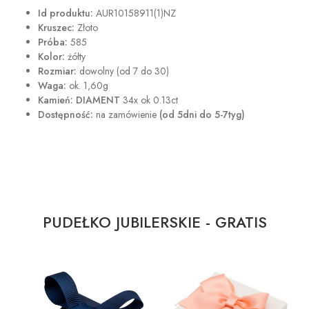
Id produktu:
AUR10158911(1)NZ
Kruszec:
Złoto
Próba:
585
Kolor:
żółty
Rozmiar:
dowolny (od 7 do 30)
Waga:
ok.
1,60g
Kamień: DIAMENT
34x ok 0.13ct
Dostępność:
na zamówienie
(od 5dni do 5-7tyg)
PUDEŁKO JUBILERSKIE - GRATIS