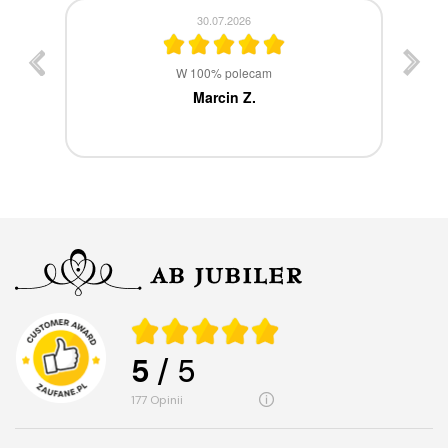
30.07.2026
st
W 100% polecam
ca
Marcin Z.
5
/ 5
177
opinii