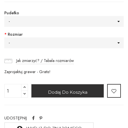
Pudełko
-
*
Rozmiar
-
Jak zmierzyć? / Tabela rozmiarów
Zaprojektuj grawer - Gratis!
Dodaj Do Koszyka
UDOSTĘPNIJ