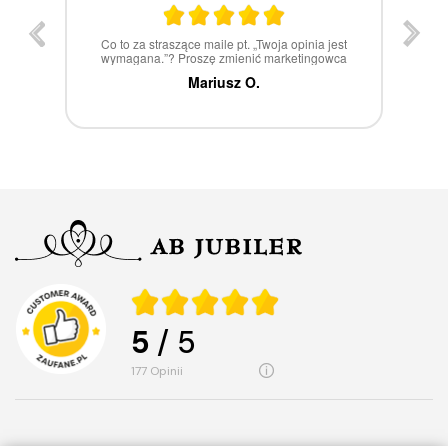
st
W 100% polecam
ca
Marcin Z.
5
/ 5
177
opinii