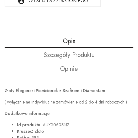
account_circle
WYŚLIJ DO ZNAJOMEGO
Opis
Szczegóły Produktu
Opinie
Złoty Elegancki Pierścionek z Szafirem i Diamentami
( wyłącznie na indywidualne zamówienie od 2 do 4 dni roboczych )
Dodatkowe informacje
Id produktu:
AUX30508NZ
Kruszec:
Złoto
Próba:
585