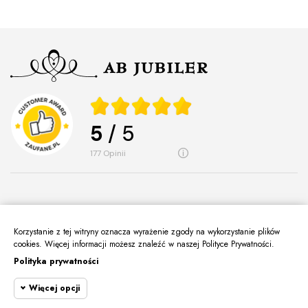
5
/ 5
177
opinii
Korzystanie z tej witryny oznacza wyrażenie zgody na wykorzystanie plików
O Nas
cookies. Więcej informacji możesz znaleźć w naszej Polityce Prywatności.
keyboard_arrow_down
Polityka prywatności
Informacje
keyboard_arrow_down
Więcej opcji
Moje Konto
keyboard_arrow_down