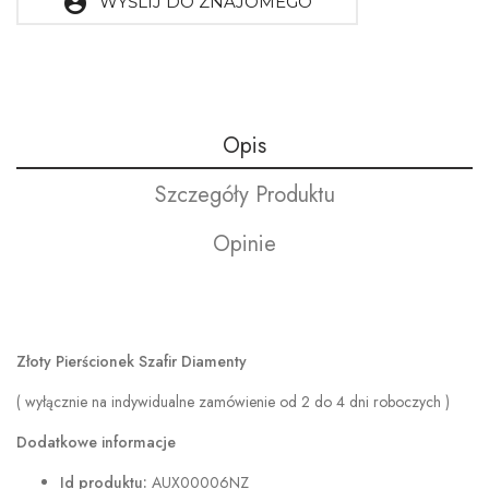
account_circle
WYŚLIJ DO ZNAJOMEGO
Opis
Szczegóły Produktu
Opinie
Złoty Pierścionek Szafir Diamenty
( wyłącznie na indywidualne zamówienie od 2 do 4 dni roboczych )
Dodatkowe informacje
Id produktu:
AUX00006NZ