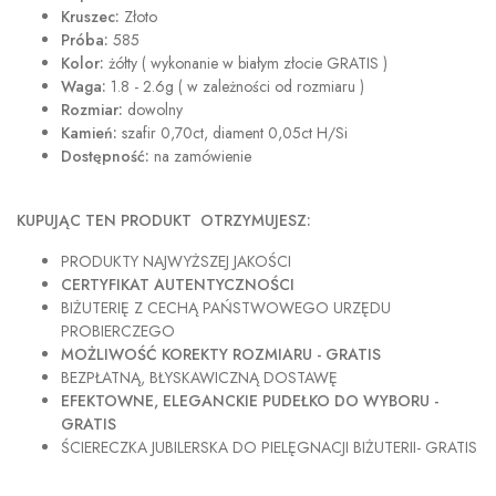
Kruszec:
Złoto
Próba:
585
Kolor:
żółty ( wykonanie w białym złocie GRATIS )
Waga:
1.8 - 2.6g ( w zależności od rozmiaru )
Rozmiar:
dowolny
Kamień:
szafir 0,70ct, diament 0,05ct H/Si
Dostępność:
na zamówienie
KUPUJĄC TEN PRODUKT OTRZYMUJESZ:
PRODUKTY NAJWYŻSZEJ JAKOŚCI
CERTYFIKAT AUTENTYCZNOŚCI
BIŻUTERIĘ Z CECHĄ PAŃSTWOWEGO URZĘDU
PROBIERCZEGO
MOŻLIWOŚĆ KOREKTY ROZMIARU - GRATIS
BEZPŁATNĄ, BŁYSKAWICZNĄ DOSTAWĘ
EFEKTOWNE, ELEGANCKIE PUDEŁKO DO WYBORU -
GRATIS
ŚCIERECZKA JUBILERSKA DO PIELĘGNACJI BIŻUTERII- GRATIS