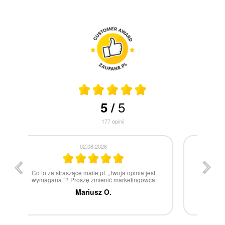
5
5
/
177
opinii
30.07.2026
st
W 100% polecam
ca
Marcin Z.