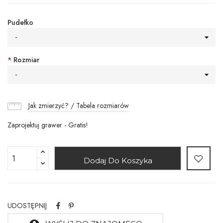
Pudełko
-
*
Rozmiar
-
Jak zmierzyć? / Tabela rozmiarów
Zaprojektuj grawer - Gratis!
Dodaj Do Koszyka
UDOSTĘPNIJ