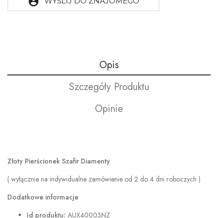
account_circle
WYŚLIJ DO ZNAJOMEGO
Opis
Szczegóły Produktu
Opinie
Złoty Pierścionek Szafir Diamenty
( wyłącznie na indywidualne zamówienie od 2 do 4 dni roboczych )
Dodatkowe informacje
Id produktu:
AUX40003NZ