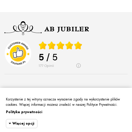
5
/ 5
177
opinii
Korzystanie z tej witryny oznacza wyrażenie zgody na wykorzystanie plików
O Nas
cookies. Więcej informacji możesz znaleźć w naszej Polityce Prywatności.
keyboard_arrow_down
Polityka prywatności
Informacje
keyboard_arrow_down
Więcej opcji
Moje Konto
keyboard_arrow_down