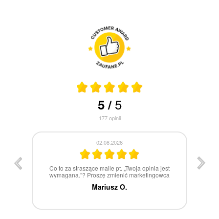
5
5
/
177
opinii
30.07.2026
st
W 100% polecam
ca
Marcin Z.