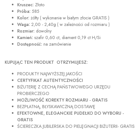
Kruszec:
Złoto
Próba:
585
Kolor:
żółty ( wykonanie w białym złocie GRATIS )
Waga:
2,00 - 2,40g ( w zależności od rozmiaru )
Rozmiar:
dowolny
Kamień:
szafir 0,60 ct, diament 0,19 ct H/Si
Dostępność:
na zamówienie
KUPUJĄC TEN PRODUKT OTRZYMUJESZ:
PRODUKTY NAJWYŻSZEJ JAKOŚCI
CERTYFIKAT AUTENTYCZNOŚCI
BIŻUTERIĘ Z CECHĄ PAŃSTWOWEGO URZĘDU
PROBIERCZEGO
MOŻLIWOŚĆ KOREKTY ROZMIARU - GRATIS
BEZPŁATNĄ, BŁYSKAWICZNĄ DOSTAWĘ
EFEKTOWNE, ELEGANCKIE PUDEŁKO DO WYBORU -
GRATIS
ŚCIERECZKA JUBILERSKA DO PIELĘGNACJI BIŻUTERII- GRATIS