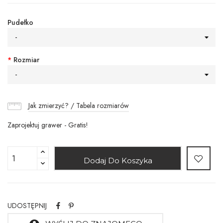
Pudełko
-
*
Rozmiar
-
Jak zmierzyć? / Tabela rozmiarów
Zaprojektuj grawer - Gratis!
Dodaj Do Koszyka
UDOSTĘPNIJ