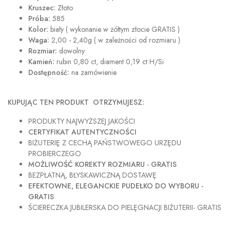
Kruszec:
Złoto
Próba:
585
Kolor:
biały ( wykonanie w żółtym złocie GRATIS )
Waga:
2,00 - 2,40g ( w zależności od rozmiaru )
Rozmiar:
dowolny
Kamień:
rubin 0,80 ct, diament 0,19 ct H/Si
Dostępność:
na zamówienie
KUPUJĄC TEN PRODUKT OTRZYMUJESZ:
PRODUKTY NAJWYŻSZEJ JAKOŚCI
CERTYFIKAT AUTENTYCZNOŚCI
BIŻUTERIĘ Z CECHĄ PAŃSTWOWEGO URZĘDU
PROBIERCZEGO
MOŻLIWOŚĆ KOREKTY ROZMIARU - GRATIS
BEZPŁATNĄ, BŁYSKAWICZNĄ DOSTAWĘ
EFEKTOWNE, ELEGANCKIE PUDEŁKO DO WYBORU -
GRATIS
ŚCIERECZKA JUBILERSKA DO PIELĘGNACJI BIŻUTERII- GRATIS