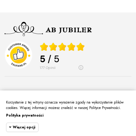
5
/ 5
177
opinii
Korzystanie z tej witryny oznacza wyrażenie zgody na wykorzystanie plików
O Nas
cookies. Więcej informacji możesz znaleźć w naszej Polityce Prywatności.
keyboard_arrow_down
Polityka prywatności
Informacje
keyboard_arrow_down
Więcej opcji
Moje Konto
keyboard_arrow_down