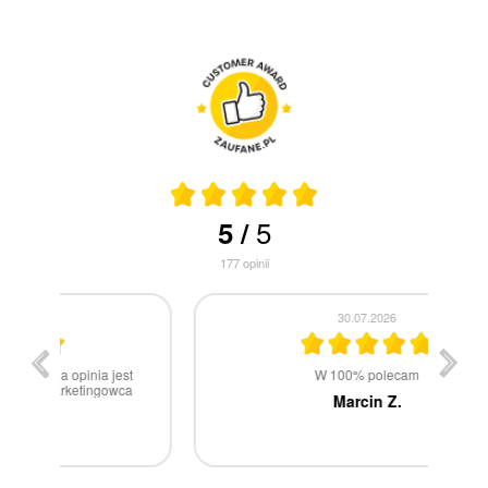
5
5
/
177
opinii
30.07.2026
st
W 100% polecam
ca
Marcin Z.