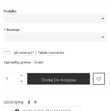
Pudełko
-
*
Rozmiar
-
Jak zmierzyć? / Tabela rozmiarów
Zaprojektuj grawer - Gratis!
Dodaj Do Koszyka
UDOSTĘPNIJ