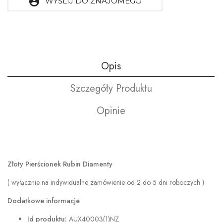
account_circle
WYŚLIJ DO ZNAJOMEGO
Opis
Szczegóły Produktu
Opinie
Złoty Pierścionek Rubin Diamenty
( wyłącznie na indywidualne zamówienie od 2 do 5 dni roboczych )
Dodatkowe informacje
Id produktu:
AUX40003(1)NZ