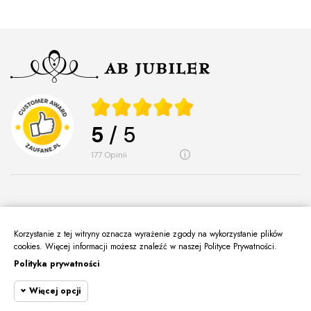
5
/ 5
177
opinii
Korzystanie z tej witryny oznacza wyrażenie zgody na wykorzystanie plików
O Nas
cookies. Więcej informacji możesz znaleźć w naszej Polityce Prywatności.
keyboard_arrow_down
Polityka prywatności
Informacje
keyboard_arrow_down
Więcej opcji
Moje Konto
keyboard_arrow_down