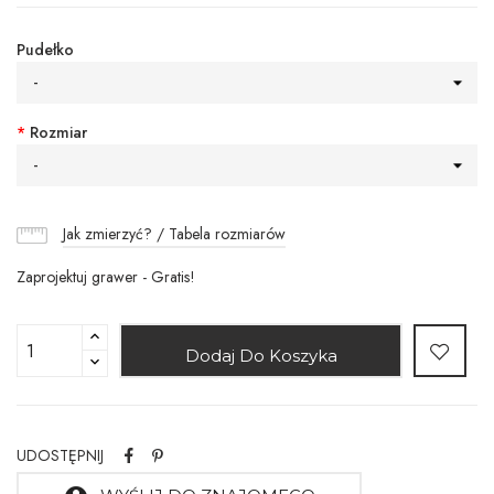
Pudełko
-
*
Rozmiar
-
Jak zmierzyć? / Tabela rozmiarów
Zaprojektuj grawer - Gratis!
Dodaj Do Koszyka
UDOSTĘPNIJ