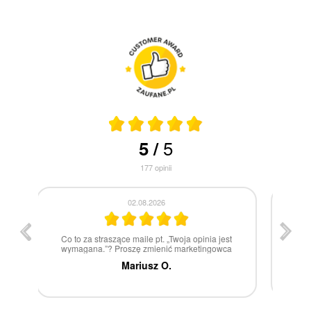
5
5
/
177
opinii
30.07.2026
st
W 100% polecam
ca
Marcin Z.