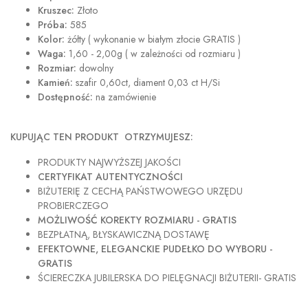
Kruszec:
Złoto
Próba:
585
Kolor:
żółty ( wykonanie w białym złocie GRATIS )
Waga:
1,60 - 2,00g ( w zależności od rozmiaru )
Rozmiar:
dowolny
Kamień:
szafir 0,60ct, diament 0,03 ct H/Si
Dostępność:
na zamówienie
KUPUJĄC TEN PRODUKT OTRZYMUJESZ:
PRODUKTY NAJWYŻSZEJ JAKOŚCI
CERTYFIKAT AUTENTYCZNOŚCI
BIŻUTERIĘ Z CECHĄ PAŃSTWOWEGO URZĘDU
PROBIERCZEGO
MOŻLIWOŚĆ KOREKTY ROZMIARU - GRATIS
BEZPŁATNĄ, BŁYSKAWICZNĄ DOSTAWĘ
EFEKTOWNE, ELEGANCKIE PUDEŁKO DO WYBORU -
GRATIS
ŚCIERECZKA JUBILERSKA DO PIELĘGNACJI BIŻUTERII- GRATIS