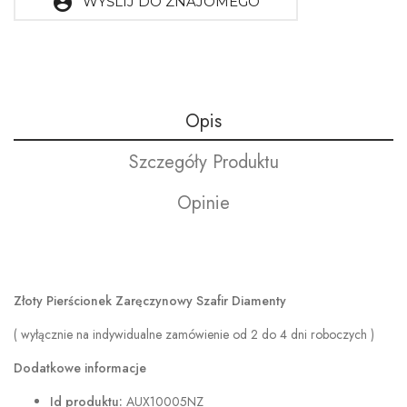
account_circle
WYŚLIJ DO ZNAJOMEGO
Opis
Szczegóły Produktu
Opinie
Złoty Pierścionek Zaręczynowy Szafir Diamenty
( wyłącznie na indywidualne zamówienie od 2 do 4 dni roboczych )
Dodatkowe informacje
Id produktu:
AUX10005NZ