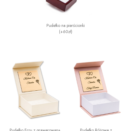
Pudełko na pierścionki
(+60zł)
Pudełko Ecru z grawerowaną
Pudełko Różowe z