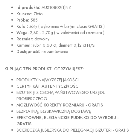
Id produktu:
AUX10802(1)NZ
Kruszec:
Złoto
Próba:
585
Kolor:
żółty ( wykonanie w białym złocie GRATIS )
Waga:
2,30 - 2,70g ( w zależności od rozmiaru )
Rozmiar:
dowolny
Kamień:
rubin 0,60 ct, diament 0,12 ct H/Si
Dostępność:
na zamówienie
KUPUJĄC TEN PRODUKT OTRZYMUJESZ:
PRODUKTY NAJWYŻSZEJ JAKOŚCI
CERTYFIKAT AUTENTYCZNOŚCI
BIŻUTERIĘ Z CECHĄ PAŃSTWOWEGO URZĘDU
PROBIERCZEGO
MOŻLIWOŚĆ KOREKTY ROZMIARU - GRATIS
BEZPŁATNĄ, BŁYSKAWICZNĄ DOSTAWĘ
EFEKTOWNE, ELEGANCKIE PUDEŁKO DO WYBORU -
GRATIS
ŚCIERECZKA JUBILERSKA DO PIELĘGNACJI BIŻUTERII- GRATIS