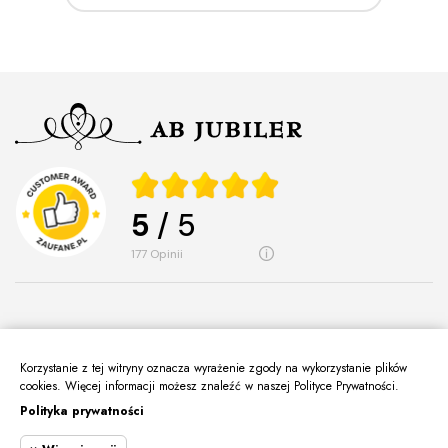
5
/ 5
177
opinii
Korzystanie z tej witryny oznacza wyrażenie zgody na wykorzystanie plików
O Nas
cookies. Więcej informacji możesz znaleźć w naszej Polityce Prywatności.
keyboard_arrow_down
Polityka prywatności
Informacje
keyboard_arrow_down