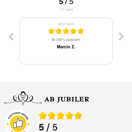
5
5
/
177
opinii
30.07.2026
st
W 100% polecam
ca
Marcin Z.
5
/ 5