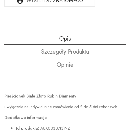
account_circle
WYŚLIJ DO ZNAJOMEGO
Opis
Szczegóły Produktu
Opinie
Pierścionek Białe Złoto Rubin Diamenty
( wyłącznie na indywidualne zamówienie od 2 do 5 dni roboczych )
Dodatkowe informacje
Id produktu:
AUX00307(3)NZ