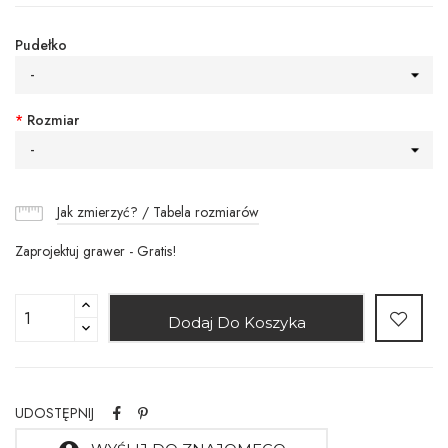
Pudełko
-
*
Rozmiar
-
Jak zmierzyć? / Tabela rozmiarów
Zaprojektuj grawer - Gratis!
Dodaj Do Koszyka
UDOSTĘPNIJ