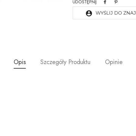
UDOSTĘPNIJ
account_circle
WYŚLIJ DO ZN
Opis
Szczegóły Produktu
Opinie