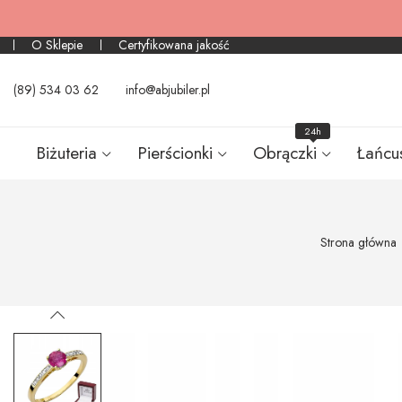
O Sklepie
Certyfikowana jakość
(89) 534 03 62
info@abjubiler.pl
24h
Biżuteria
Pierścionki
Obrączki
Łańcu
Strona główna