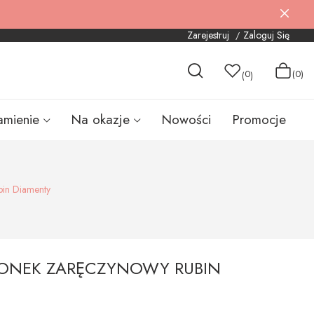
Zarejestruj
Zaloguj Się
0
(0)
(
)
amienie
Na okazje
Nowości
Promocje
bin Diamenty
CIONEK ZARĘCZYNOWY RUBIN