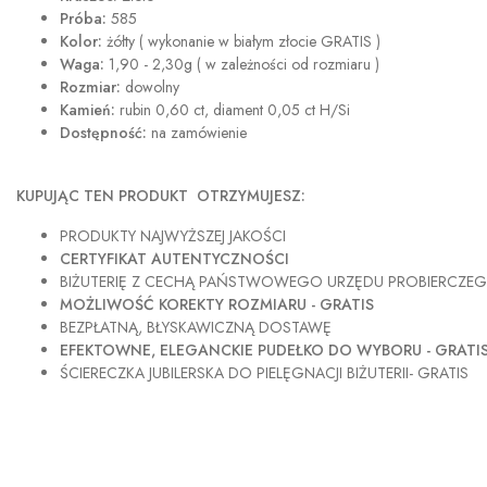
Próba:
585
Kolor:
żółty ( wykonanie w białym złocie GRATIS )
Waga:
1,90 - 2,30g ( w zależności od rozmiaru )
Rozmiar:
dowolny
Kamień:
rubin 0,60 ct, diament 0,05 ct H/Si
Dostępność:
na zamówienie
KUPUJĄC TEN PRODUKT OTRZYMUJESZ:
PRODUKTY NAJWYŻSZEJ JAKOŚCI
CERTYFIKAT AUTENTYCZNOŚCI
BIŻUTERIĘ Z CECHĄ PAŃSTWOWEGO URZĘDU PROBIERCZE
MOŻLIWOŚĆ KOREKTY ROZMIARU - GRATIS
BEZPŁATNĄ, BŁYSKAWICZNĄ DOSTAWĘ
EFEKTOWNE, ELEGANCKIE PUDEŁKO DO WYBORU - GRATI
ŚCIERECZKA JUBILERSKA DO PIELĘGNACJI BIŻUTERII- GRATIS