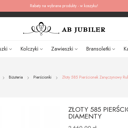
Rabaty na wybrane produkty - w koszyku!
szki
Kolczyki
Zawieszki
Bransoletki
K
Biżuteria
Pierścionki
Złoty 585 Pierścionek Zaręczynowy Ru
ZŁOTY 585 PIERŚ
DIAMENTY