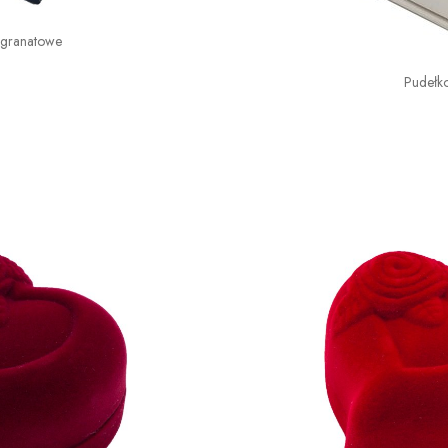
 granatowe
Pudełk