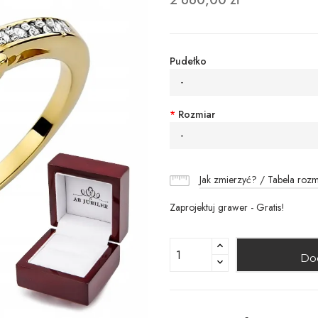
2 660,00 zł
Pudełko
-
*
Rozmiar
-
Jak zmierzyć? / Tabela roz
Zaprojektuj grawer - Gratis!
Do