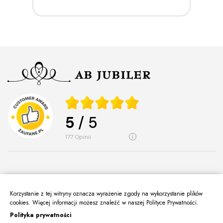
5
/ 5
177
opinii
Korzystanie z tej witryny oznacza wyrażenie zgody na wykorzystanie plików
O Nas
cookies. Więcej informacji możesz znaleźć w naszej Polityce Prywatności.
keyboard_arrow_down
Polityka prywatności
Informacje
keyboard_arrow_down