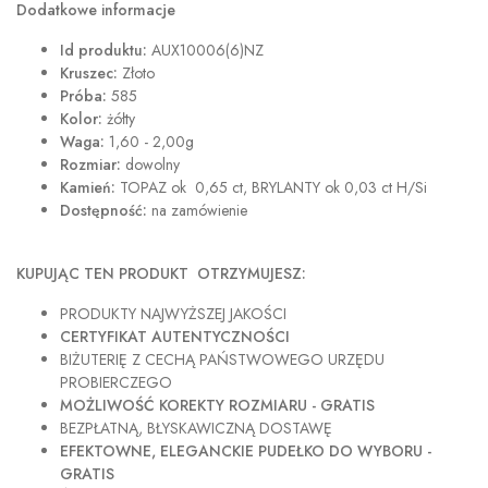
Dodatkowe informacje
Id produktu:
AUX10006(6)NZ
Kruszec:
Złoto
Próba:
585
Kolor:
żółty
Waga:
1,60 - 2,00g
Rozmiar:
dowolny
Kamień:
TOPAZ ok 0,65 ct, BRYLANTY ok 0,03 ct H/Si
Dostępność:
na zamówienie
KUPUJĄC TEN PRODUKT OTRZYMUJESZ:
PRODUKTY NAJWYŻSZEJ JAKOŚCI
CERTYFIKAT AUTENTYCZNOŚCI
BIŻUTERIĘ Z CECHĄ PAŃSTWOWEGO URZĘDU
PROBIERCZEGO
MOŻLIWOŚĆ KOREKTY ROZMIARU - GRATIS
BEZPŁATNĄ, BŁYSKAWICZNĄ DOSTAWĘ
EFEKTOWNE, ELEGANCKIE PUDEŁKO DO WYBORU -
GRATIS