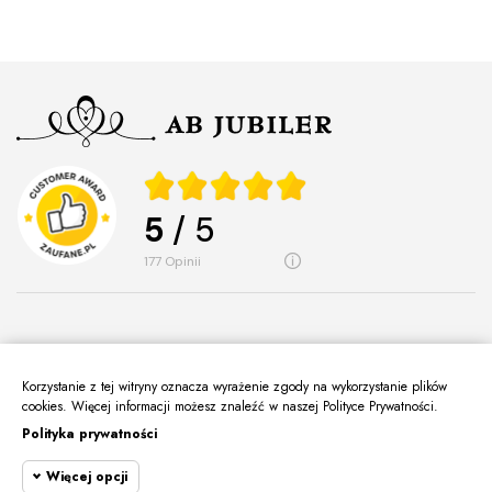
5
/ 5
177
opinii
Korzystanie z tej witryny oznacza wyrażenie zgody na wykorzystanie plików
O Nas
cookies. Więcej informacji możesz znaleźć w naszej Polityce Prywatności.
keyboard_arrow_down
Polityka prywatności
Informacje
keyboard_arrow_down
Więcej opcji
Moje Konto
keyboard_arrow_down