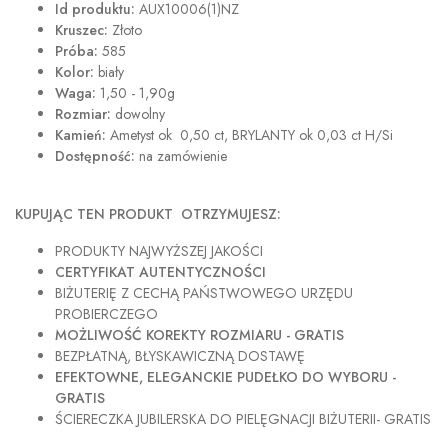
Id produktu:
AUX10006(1)NZ
Kruszec:
Złoto
Próba:
585
Kolor:
biały
Waga:
1,50 - 1,90g
Rozmiar:
dowolny
Kamień:
Ametyst ok 0,50 ct, BRYLANTY ok 0,03 ct H/Si
Dostępność:
na zamówienie
KUPUJĄC TEN PRODUKT OTRZYMUJESZ:
PRODUKTY NAJWYŻSZEJ JAKOŚCI
CERTYFIKAT AUTENTYCZNOŚCI
BIŻUTERIĘ Z CECHĄ PAŃSTWOWEGO URZĘDU
PROBIERCZEGO
MOŻLIWOŚĆ KOREKTY ROZMIARU - GRATIS
BEZPŁATNĄ, BŁYSKAWICZNĄ DOSTAWĘ
EFEKTOWNE, ELEGANCKIE PUDEŁKO DO WYBORU -
GRATIS
ŚCIERECZKA JUBILERSKA DO PIELĘGNACJI BIŻUTERII- GRATIS