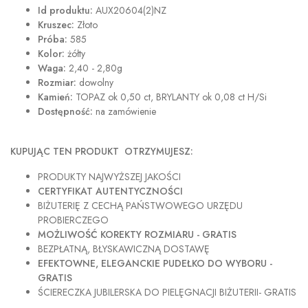
Id produktu:
AUX20604(2)NZ
Kruszec:
Złoto
Próba:
585
Kolor:
żółty
Waga:
2,40 - 2,80g
Rozmiar:
dowolny
Kamień:
TOPAZ ok 0,50 ct, BRYLANTY ok 0,08 ct H/Si
Dostępność:
na zamówienie
KUPUJĄC TEN PRODUKT OTRZYMUJESZ:
PRODUKTY NAJWYŻSZEJ JAKOŚCI
CERTYFIKAT AUTENTYCZNOŚCI
BIŻUTERIĘ Z CECHĄ PAŃSTWOWEGO URZĘDU
PROBIERCZEGO
MOŻLIWOŚĆ KOREKTY ROZMIARU - GRATIS
BEZPŁATNĄ, BŁYSKAWICZNĄ DOSTAWĘ
EFEKTOWNE, ELEGANCKIE PUDEŁKO DO WYBORU -
GRATIS
ŚCIERECZKA JUBILERSKA DO PIELĘGNACJI BIŻUTERII- GRATIS