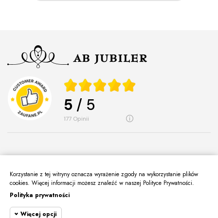
5
/ 5
177
opinii
Korzystanie z tej witryny oznacza wyrażenie zgody na wykorzystanie plików
O Nas
cookies. Więcej informacji możesz znaleźć w naszej Polityce Prywatności.
keyboard_arrow_down
Polityka prywatności
Informacje
keyboard_arrow_down
Więcej opcji
Moje Konto