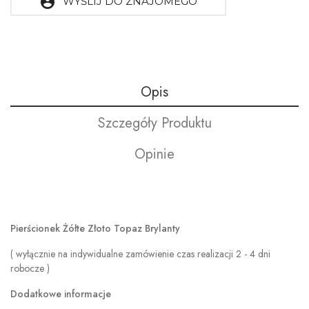
account_circle
WYŚLIJ DO ZNAJOMEGO
Opis
Szczegóły Produktu
Opinie
Pierścionek Żółte Złoto Topaz Brylanty
( wyłącznie na indywidualne zamówienie czas realizacji 2 - 4 dni
robocze )
Dodatkowe informacje