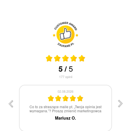
5
5
/
177
opinii
30.07.2026
st
W 100% polecam
ca
Marcin Z.