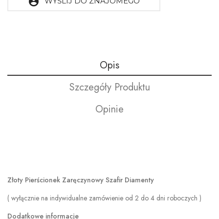
account_circle
WYŚLIJ DO ZNAJOMEGO
Opis
Szczegóły Produktu
Opinie
Złoty Pierścionek Zaręczynowy Szafir Diamenty
( wyłącznie na indywidualne zamówienie od 2 do 4 dni roboczych )
Dodatkowe informacje