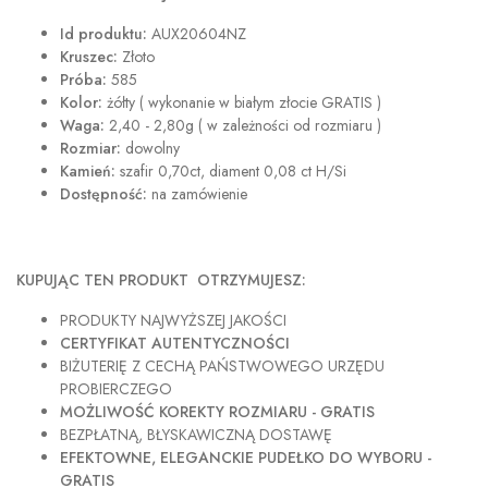
Id produktu:
AUX20604NZ
Kruszec:
Złoto
Próba:
585
Kolor:
żółty ( wykonanie w białym złocie GRATIS )
Waga:
2,40 - 2,80g ( w zależności od rozmiaru )
Rozmiar:
dowolny
Kamień:
szafir 0,70ct, diament 0,08 ct H/Si
Dostępność:
na zamówienie
KUPUJĄC TEN PRODUKT OTRZYMUJESZ:
PRODUKTY NAJWYŻSZEJ JAKOŚCI
CERTYFIKAT AUTENTYCZNOŚCI
BIŻUTERIĘ Z CECHĄ PAŃSTWOWEGO URZĘDU
PROBIERCZEGO
MOŻLIWOŚĆ KOREKTY ROZMIARU - GRATIS
BEZPŁATNĄ, BŁYSKAWICZNĄ DOSTAWĘ
EFEKTOWNE, ELEGANCKIE PUDEŁKO DO WYBORU -
GRATIS