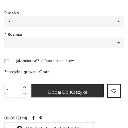
Pudełko
-
*
Rozmiar
-
Jak zmierzyć? / Tabela rozmiarów
Zaprojektuj grawer - Gratis!
Dodaj Do Koszyka
UDOSTĘPNIJ