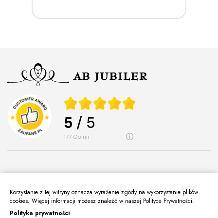
5
/ 5
177
opinii
Korzystanie z tej witryny oznacza wyrażenie zgody na wykorzystanie plików
O Nas
cookies. Więcej informacji możesz znaleźć w naszej Polityce Prywatności.
keyboard_arrow_down
Polityka prywatności