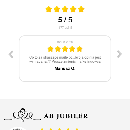
5
5
/
177
opinii
30.07.2026
st
W 100% polecam
ca
Marcin Z.