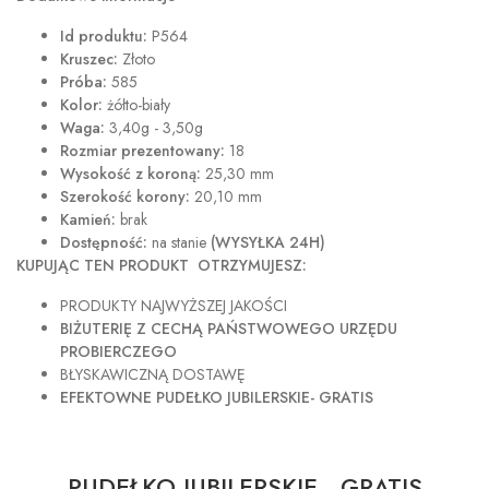
Id produktu:
P564
Kruszec:
Złoto
Próba:
585
Kolor:
żółto-biały
Waga:
3,40g - 3,50g
Rozmiar prezentowany:
18
Wysokość z koroną:
25,30 mm
Szerokość korony:
20,10 mm
Kamień:
brak
Dostępność:
na stanie
(WYSYŁKA 24H)
KUPUJĄC TEN PRODUKT OTRZYMUJESZ:
PRODUKTY NAJWYŻSZEJ JAKOŚCI
BIŻUTERIĘ Z CECHĄ PAŃSTWOWEGO URZĘDU
PROBIERCZEGO
BŁYSKAWICZNĄ DOSTAWĘ
EFEKTOWNE PUDEŁKO JUBILERSKIE- GRATIS
PUDEŁKO JUBILERSKIE - GRATIS