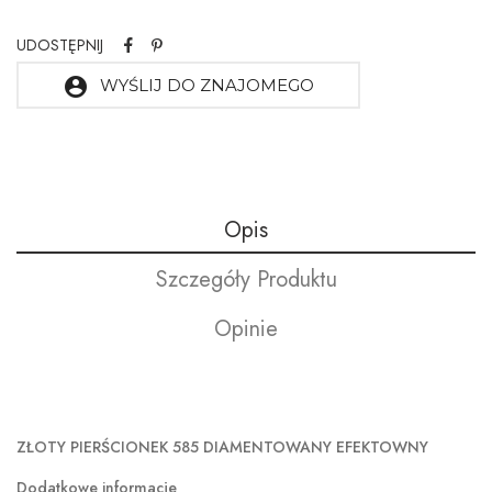
UDOSTĘPNIJ
account_circle
WYŚLIJ DO ZNAJOMEGO
Opis
Szczegóły Produktu
Opinie
ZŁOTY PIERŚCIONEK 585 DIAMENTOWANY EFEKTOWNY
Dodatkowe informacje