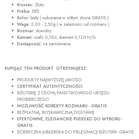
Kruszec:
Złoto
Próba:
585
Kolor:
biały ( wykonanie w żółtym złocie GRATIS )
Waga:
2,00 - 2,50g ( w zależności od rozmiaru )
Rozmiar:
dowolny
Kamień:
szafir 0,15ct, diament 0,12ct H/Si
Dostępność:
na zamówienie
KUPUJĄC TEN PRODUKT OTRZYMUJESZ:
PRODUKTY NAJWYŻSZEJ JAKOŚCI
CERTYFIKAT AUTENTYCZNOŚCI
BIŻUTERIĘ Z CECHĄ PAŃSTWOWEGO URZĘDU
PROBIERCZEGO
MOŻLIWOŚĆ KOREKTY ROZMIARU - GRATIS
BEZPŁATNĄ, BŁYSKAWICZNĄ DOSTAWĘ
EFEKTOWNE, ELEGANCKIE PUDEŁKO DO WYBORU -
GRATIS
ŚCIERECZKA JUBILERSKA DO PIELĘGNACJI BIŻUTERII- GRATIS