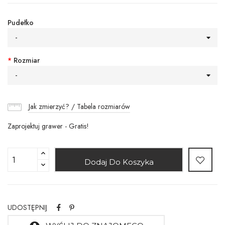
Pudełko
-
*
Rozmiar
-
Jak zmierzyć? / Tabela rozmiarów
Zaprojektuj grawer - Gratis!
Dodaj Do Koszyka
UDOSTĘPNIJ