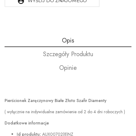
account_circle
WYŚLIJ DO ZNAJOMEGO
Opis
Szczegóły Produktu
Opinie
Pierścionek Zaręczynowy Białe Złoto Szafir Diamenty
( wyłącznie na indywidualne zamówienie od 2 do 4 dni roboczych )
Dodatkowe informacje
Id produktu:
AUX00702(8)NZ