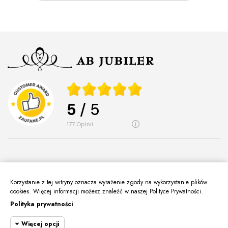
5
/ 5
177
opinii
Korzystanie z tej witryny oznacza wyrażenie zgody na wykorzystanie plików
O Nas
cookies. Więcej informacji możesz znaleźć w naszej Polityce Prywatności.
keyboard_arrow_down
Polityka prywatności
Informacje
keyboard_arrow_down
Więcej opcji
Moje Konto