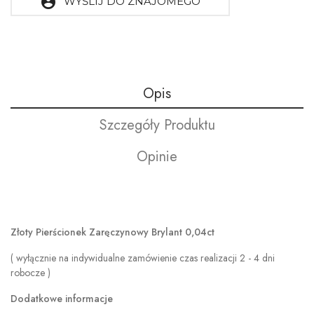
account_circle
WYŚLIJ DO ZNAJOMEGO
Opis
Szczegóły Produktu
Opinie
Złoty Pierścionek Zaręczynowy Brylant 0,04ct
( wyłącznie na indywidualne zamówienie czas realizacji 2 - 4 dni
robocze )
Dodatkowe informacje