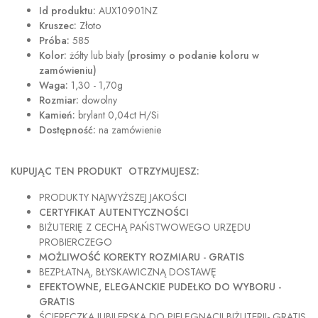
Id produktu:
AUX10901NZ
Kruszec:
Złoto
Próba:
585
Kolor:
żółty lub biały
(prosimy o podanie koloru w
zamówieniu)
Waga:
1,30 - 1,70g
Rozmiar:
dowolny
Kamień:
brylant 0,04ct H/Si
Dostępność:
na zamówienie
KUPUJĄC TEN PRODUKT OTRZYMUJESZ:
PRODUKTY NAJWYŻSZEJ JAKOŚCI
CERTYFIKAT AUTENTYCZNOŚCI
BIŻUTERIĘ Z CECHĄ PAŃSTWOWEGO URZĘDU
PROBIERCZEGO
MOŻLIWOŚĆ KOREKTY ROZMIARU - GRATIS
BEZPŁATNĄ, BŁYSKAWICZNĄ DOSTAWĘ
EFEKTOWNE, ELEGANCKIE PUDEŁKO DO WYBORU -
GRATIS
ŚCIERECZKA JUBILERSKA DO PIELĘGNACJI BIŻUTERII- GRATIS