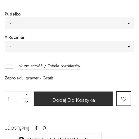
Pudełko
-
*
Rozmiar
-
Jak zmierzyć? / Tabela rozmiarów
Zaprojektuj grawer - Gratis!
Dodaj Do Koszyka
UDOSTĘPNIJ