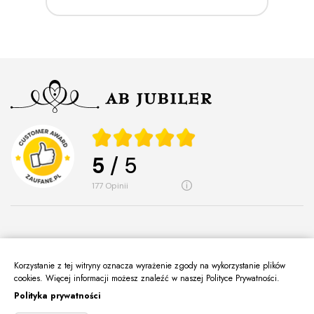
5
/ 5
177
opinii
Korzystanie z tej witryny oznacza wyrażenie zgody na wykorzystanie plików
O Nas
cookies. Więcej informacji możesz znaleźć w naszej Polityce Prywatności.
keyboard_arrow_down
Polityka prywatności
Informacje
keyboard_arrow_down