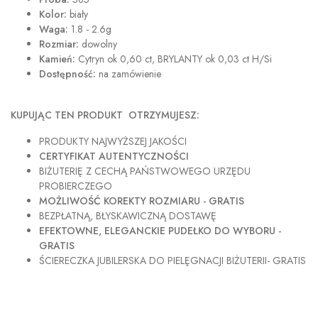
Kolor:
biały
Waga:
1.8 - 2.6g
Rozmiar:
dowolny
Kamień:
Cytryn ok 0,60 ct, BRYLANTY ok 0,03 ct H/Si
Dostępność:
na zamówienie
KUPUJĄC TEN PRODUKT OTRZYMUJESZ:
PRODUKTY NAJWYŻSZEJ JAKOŚCI
CERTYFIKAT AUTENTYCZNOŚCI
BIŻUTERIĘ Z CECHĄ PAŃSTWOWEGO URZĘDU
PROBIERCZEGO
MOŻLIWOŚĆ KOREKTY ROZMIARU - GRATIS
BEZPŁATNĄ, BŁYSKAWICZNĄ DOSTAWĘ
EFEKTOWNE, ELEGANCKIE PUDEŁKO DO WYBORU -
GRATIS
ŚCIERECZKA JUBILERSKA DO PIELĘGNACJI BIŻUTERII- GRATIS