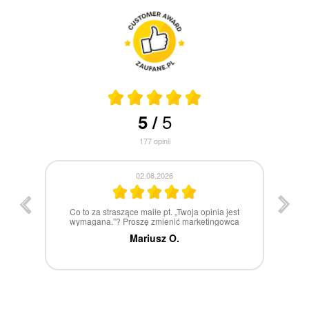
5
5
/
177
opinii
30.07.2026
st
W 100% polecam
ca
Marcin Z.