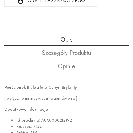
account_circle
WYŚLIJ DO ZNAJOMEGO
Opis
Szczegóły Produktu
Opinie
Pierścionek Białe Złoto Cytryn Brylanty
( wyłącznie na indywidualne zamówienie )
Dodatkowe informacje
Id produktu:
AUX00002(2)NZ
Kruszec:
Złoto
Próba:
585