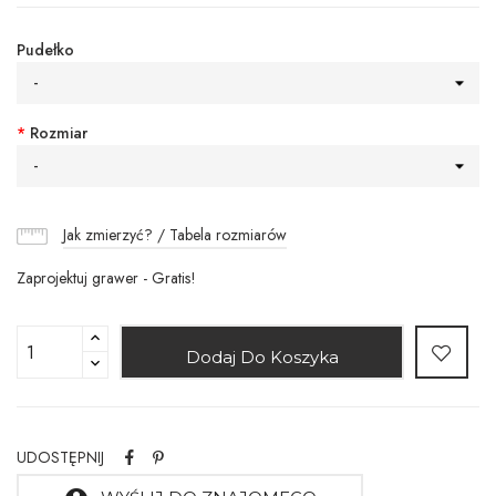
Pudełko
-
*
Rozmiar
-
Jak zmierzyć? / Tabela rozmiarów
Zaprojektuj grawer - Gratis!
Dodaj Do Koszyka
UDOSTĘPNIJ