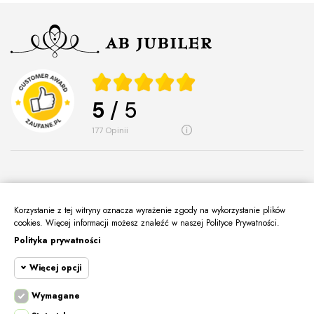
5
/ 5
177
opinii
Korzystanie z tej witryny oznacza wyrażenie zgody na wykorzystanie plików
O Nas
cookies. Więcej informacji możesz znaleźć w naszej Polityce Prywatności.
keyboard_arrow_down
Polityka prywatności
Informacje
keyboard_arrow_down
Więcej opcji
Moje Konto
keyboard_arrow_down
Kontakt
Wymagane
keyboard_arrow_down
Cookie funkcjonalne
Wymagane