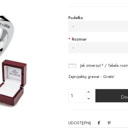
Pudełko
-
*
Rozmiar
-
Jak zmierzyć? / Tabela roz
Zaprojektuj grawer - Gratis!
Do
UDOSTĘPNIJ