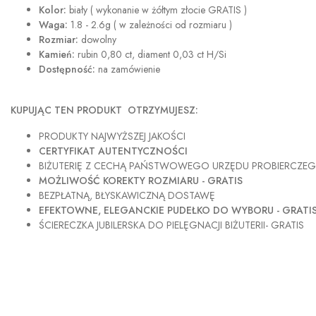
Kolor:
biały ( wykonanie w żółtym złocie GRATIS )
Waga:
1.8 - 2.6g ( w zależności od rozmiaru )
Rozmiar:
dowolny
Kamień:
rubin 0,80 ct, diament 0,03 ct H/Si
Dostępność:
na zamówienie
KUPUJĄC TEN PRODUKT OTRZYMUJESZ:
PRODUKTY NAJWYŻSZEJ JAKOŚCI
CERTYFIKAT AUTENTYCZNOŚCI
BIŻUTERIĘ Z CECHĄ PAŃSTWOWEGO URZĘDU PROBIERCZE
MOŻLIWOŚĆ KOREKTY ROZMIARU - GRATIS
BEZPŁATNĄ, BŁYSKAWICZNĄ DOSTAWĘ
EFEKTOWNE, ELEGANCKIE PUDEŁKO DO WYBORU - GRATI
ŚCIERECZKA JUBILERSKA DO PIELĘGNACJI BIŻUTERII- GRATIS