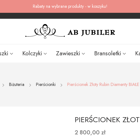
Rabaty na wybrane produkty - w koszyku!
szki
Kolczyki
Zawieszki
Bransoletki
K
Biżuteria
Pierścionki
Pierścionek Złoty Rubin Diamenty BIA
PIERŚCIONEK ZŁOT
2 800,00 zł