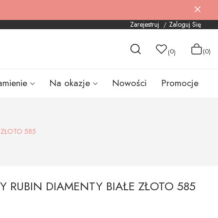
Zarejestruj
Zaloguj Się
0
(0)
(
)
amienie
Na okazje
Nowości
Promocje
ŁE ZŁOTO 585
Y RUBIN DIAMENTY BIAŁE ZŁOTO 585