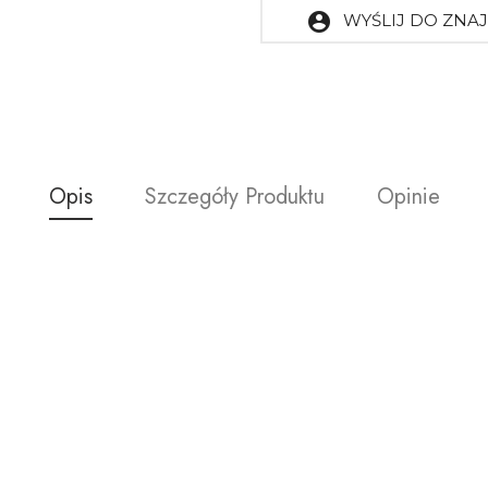
account_circle
WYŚLIJ DO ZN
Opis
Szczegóły Produktu
Opinie