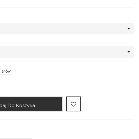
miarów
daj Do Koszyka