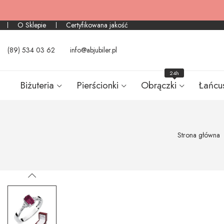
O Sklepie
Certyfikowana jakość
(89) 534 03 62
info@abjubiler.pl
24h
Biżuteria
Pierścionki
Obrączki
Łańcu
Strona główna