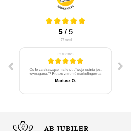
5
5
/
177
opinii
30.07.2026
st
W 100% polecam
ca
Marcin Z.