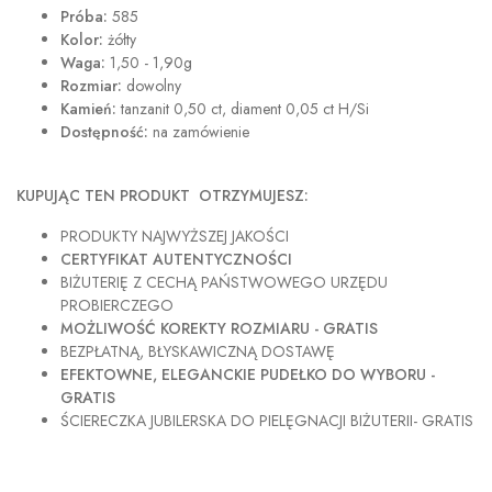
Próba:
585
Kolor:
żółty
Waga:
1,50 - 1,90g
Rozmiar:
dowolny
Kamień:
tanzanit 0,50 ct, diament 0,05 ct H/Si
Dostępność:
na zamówienie
KUPUJĄC TEN PRODUKT OTRZYMUJESZ:
PRODUKTY NAJWYŻSZEJ JAKOŚCI
CERTYFIKAT AUTENTYCZNOŚCI
BIŻUTERIĘ Z CECHĄ PAŃSTWOWEGO URZĘDU
PROBIERCZEGO
MOŻLIWOŚĆ KOREKTY ROZMIARU - GRATIS
BEZPŁATNĄ, BŁYSKAWICZNĄ DOSTAWĘ
EFEKTOWNE, ELEGANCKIE PUDEŁKO DO WYBORU -
GRATIS
ŚCIERECZKA JUBILERSKA DO PIELĘGNACJI BIŻUTERII- GRATIS