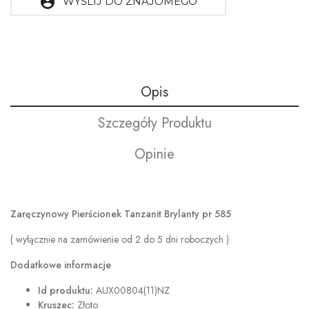
account_circle
WYŚLIJ DO ZNAJOMEGO
Opis
Szczegóły Produktu
Opinie
Zaręczynowy Pierścionek Tanzanit Brylanty pr 585
( wyłącznie na zamówienie od 2 do 5 dni roboczych )
Dodatkowe informacje
Id produktu:
AUX00804(11)NZ
Kruszec:
Złoto