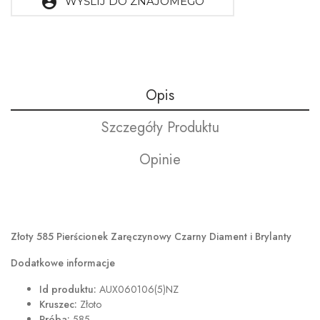
account_circle
WYŚLIJ DO ZNAJOMEGO
Opis
Szczegóły Produktu
Opinie
Złoty 585 Pierścionek Zaręczynowy Czarny Diament i Brylanty
Dodatkowe informacje
Id produktu:
AUX060106(5)NZ
Kruszec:
Złoto
Próba:
585