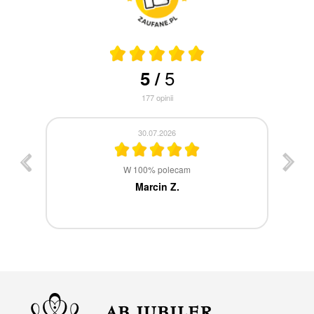
5
5
/
177
opinii
30.07.2026
st
W 100% polecam
ca
Marcin Z.