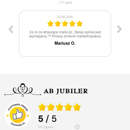
177
opinii
30.07.2026
st
W 100% polecam
ca
Marcin Z.
5
/ 5
177
opinii