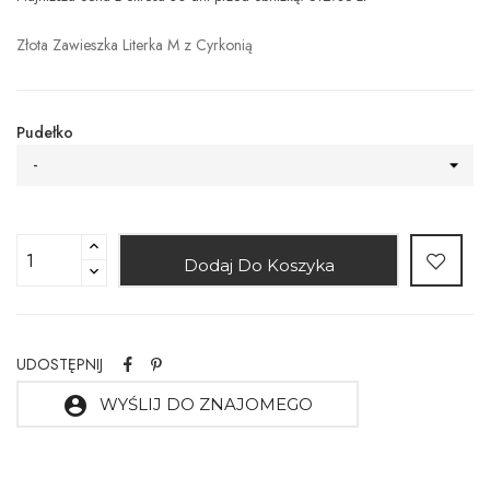
Złota Zawieszka Literka M z Cyrkonią
Pudełko
-
Dodaj Do Koszyka
UDOSTĘPNIJ
account_circle
WYŚLIJ DO ZNAJOMEGO