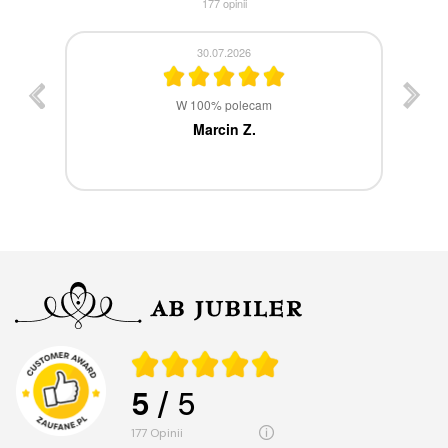
177
opinii
30.07.2026
st
W 100% polecam
ca
Marcin Z.
5
/ 5
177
opinii