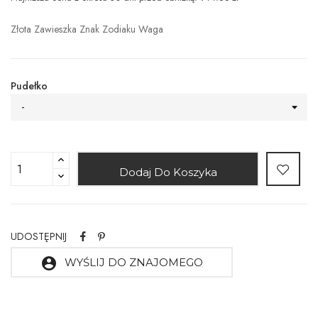
Złota Zawieszka Znak Zodiaku Waga
Pudełko
-
Dodaj Do Koszyka
UDOSTĘPNIJ
account_circle
WYŚLIJ DO ZNAJOMEGO