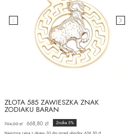
ZŁOTA 585 ZAWIESZKA ZNAK
ZODIAKU BARAN
668,80 zł
Zniżka 5%
704,00 zł
Najniższa cena z okresu 30 dni przed obniżką: 636.50 zł