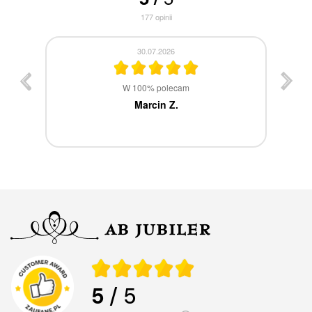
177
opinii
30.07.2026
st
W 100% polecam
ca
Marcin Z.
5
/ 5