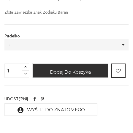
Złota Zawieszka Znak Zodiaku Baran
Pudełko
-
Dodaj Do Koszyka
UDOSTĘPNIJ
account_circle
WYŚLIJ DO ZNAJOMEGO