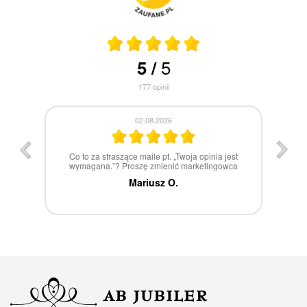
5
5
/
177
opinii
30.07.2026
st
W 100% polecam
ca
Marcin Z.