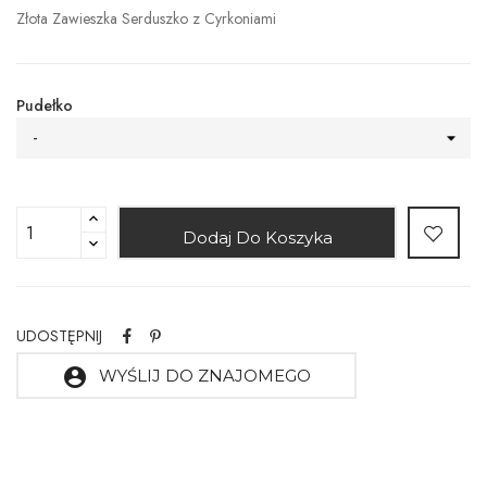
Złota Zawieszka Serduszko z Cyrkoniami
Pudełko
-
Dodaj Do Koszyka
UDOSTĘPNIJ
account_circle
WYŚLIJ DO ZNAJOMEGO