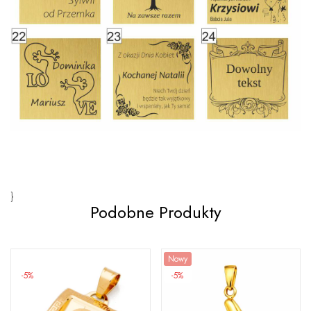
}
Podobne Produkty
Nowy
-5%
-5%