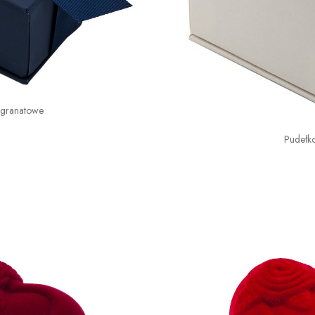
 granatowe
Pudełk