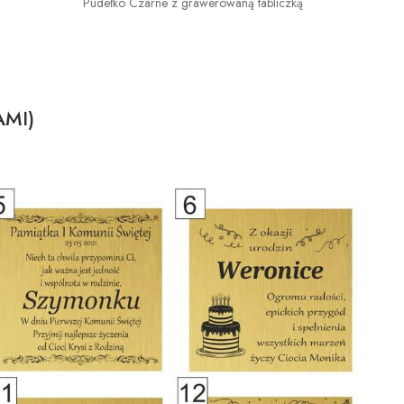
Pudełko Czarne z grawerowaną tabliczką
AMI)