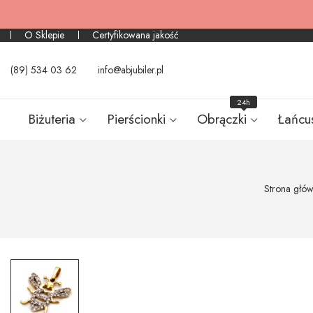
O Sklepie
Certyfikowana jakość
(89) 534 03 62
info@abjubiler.pl
24h
Biżuteria
Pierścionki
Obrączki
Łańcu
Strona głó