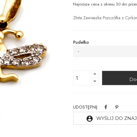
Najniższa cena z okresu 30 dni prze
Złota Zawieszka Pszczółka z Cyrko
Pudełko
-
Do
UDOSTĘPNIJ
account_circle
WYŚLIJ DO ZN