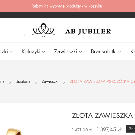
Rabaty na wybrane produkty - w koszyku!
szki
Kolczyki
Zawieszki
Bransoletki
K
wna
Biżuteria
Zawieszki
ZŁOTA ZAWIESZKA PSZCZÓŁKA C
ZŁOTA ZAWIESZKA
1 397,45 zł
Zni
1 471,00 zł