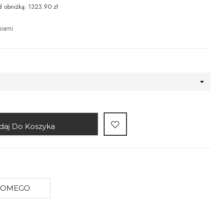
d obniżką: 1323.90 zł
niami
daj Do Koszyka
AJOMEGO