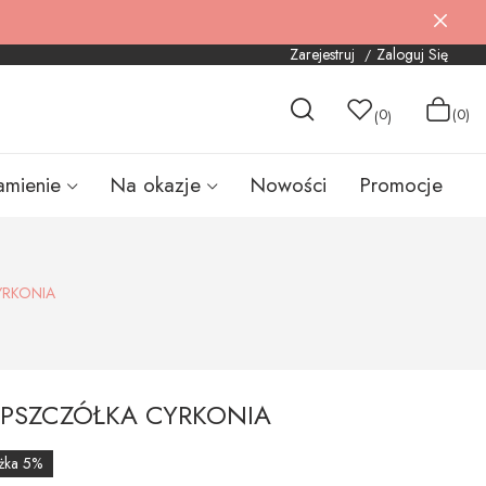
Zarejestruj
Zaloguj Się
0
(0)
(
)
amienie
Na okazje
Nowości
Promocje
YRKONIA
 PSZCZÓŁKA CYRKONIA
żka 5%