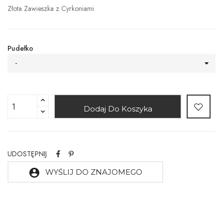
Złota Zawieszka z Cyrkoniami
Pudełko
-
Dodaj Do Koszyka
UDOSTĘPNIJ
account_circle
WYŚLIJ DO ZNAJOMEGO