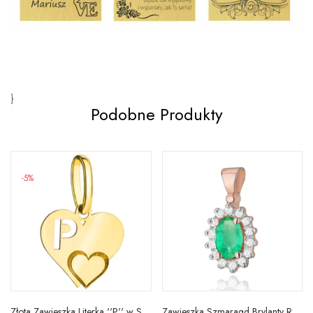
}
Podobne Produkty
-5%
Złota Zawieszka Literka ''P'' w Sercu 585
Zawieszka Szmaragd Brylanty Różowe Złoto Próba 585