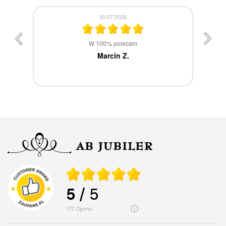
30.07.2026
st
W 100% polecam
ca
Marcin Z.
5
/ 5
177
opinii