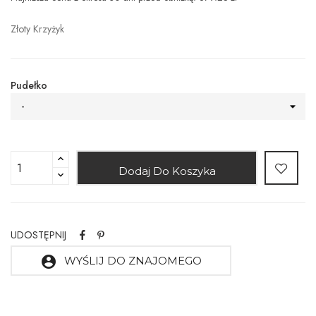
Złoty Krzyżyk
Pudełko
-
Dodaj Do Koszyka
UDOSTĘPNIJ
account_circle
WYŚLIJ DO ZNAJOMEGO