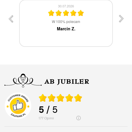
30.07.2026
st
W 100% polecam
ca
Marcin Z.
5
/ 5
177
opinii