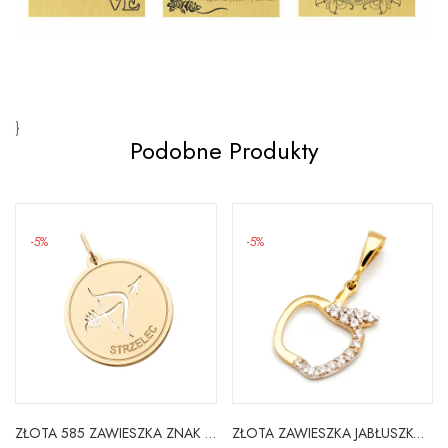
}
Podobne Produkty
-5%
-5%
ZŁOTA 585 ZAWIESZKA ZNAK ZODIAKU STRZELEC
ZŁOTA ZAWIESZKA JABŁUSZKO WYSADZANE CYRKONIĄ