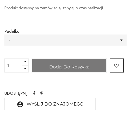
Produkt dostępny na zamówienie, zapytaj o czas realizacji.
Pudełko
-
Dodaj Do Koszyka
UDOSTĘPNIJ
account_circle
WYŚLIJ DO ZNAJOMEGO