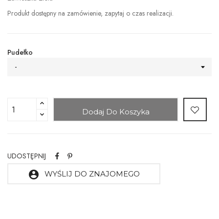
Produkt dostępny na zamówienie, zapytaj o czas realizacji.
Pudełko
-
Dodaj Do Koszyka
UDOSTĘPNIJ
account_circle
WYŚLIJ DO ZNAJOMEGO