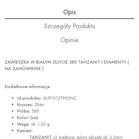
Opis
Szczegóły Produktu
Opinie
ZAWIESZKA W BIAŁYM ZŁOCIE 585 TANZANIT I DIAMENTY (
NA ZAMÓWIENIE )
Dodatkowe informacje
Id produktu:
AUP10127905NZ
Kruszec:
Złoto
Próba:
585
Kolor:
biały
Waga:
ok. 1,30 g
Kamień:
TANZANIT
x2 średnica, górny okrągły ok. 3,2mm