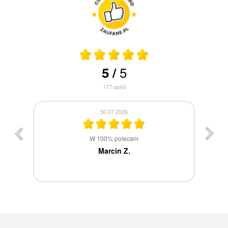
5
5
/
177
opinii
30.07.2026
st
W 100% polecam
ca
Marcin Z.