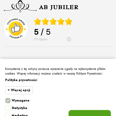
5
/ 5
177
opinii
Korzystanie z tej witryny oznacza wyrażenie zgody na wykorzystanie plików
O Nas
keyboard_arrow_down
cookies. Więcej informacji możesz znaleźć w naszej Polityce Prywatności.
Polityka prywatności
Informacje
keyboard_arrow_down
Więcej opcji
Moje Konto
keyboard_arrow_down
Kontakt
Wymagane
keyboard_arrow_down
Cookie funkcjonalne
Wymagane
Statystyka
Wymagane pliki cookie oraz cookie HttpOnly.
Marketing