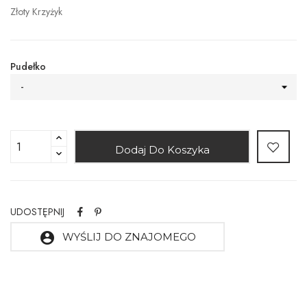
Złoty Krzyżyk
Pudełko
-
Dodaj Do Koszyka
UDOSTĘPNIJ
account_circle
WYŚLIJ DO ZNAJOMEGO