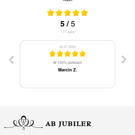
5
5
/
177
opinii
30.07.2026
st
W 100% polecam
ca
Marcin Z.