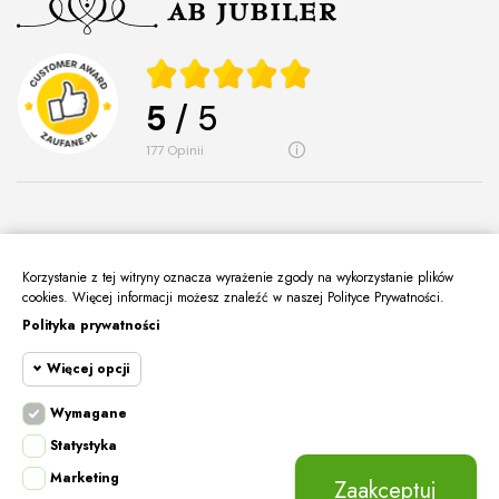
5
/ 5
177
opinii
Korzystanie z tej witryny oznacza wyrażenie zgody na wykorzystanie plików
O Nas
keyboard_arrow_down
cookies. Więcej informacji możesz znaleźć w naszej Polityce Prywatności.
Polityka prywatności
Informacje
keyboard_arrow_down
Więcej opcji
Moje Konto
keyboard_arrow_down
Kontakt
Wymagane
keyboard_arrow_down
Cookie funkcjonalne
Wymagane
Statystyka
Wymagane pliki cookie oraz cookie HttpOnly.
Marketing
Cookie
Pliki cookie wymagane do przeglądania witryny
Zaakceptuj