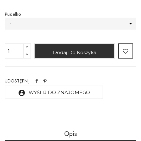
Pudełko
-
Dodaj Do Koszyka
UDOSTĘPNIJ
account_circle
WYŚLIJ DO ZNAJOMEGO
Opis