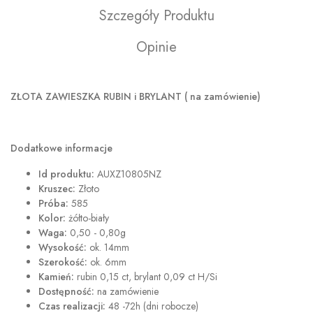
Szczegóły Produktu
Opinie
ZŁOTA ZAWIESZKA RUBIN i BRYLANT ( na zamówienie)
Dodatkowe informacje
Id produktu:
AUXZ10805NZ
Kruszec:
Złoto
Próba:
585
Kolor:
żółto-biały
Waga:
0,50 - 0,80g
Wysokość:
ok. 14mm
Szerokość:
ok. 6mm
Kamień:
rubin 0,15 ct, brylant 0,09 ct H/Si
Dostępność:
na zamówienie
Czas realizacji:
48 -72h (dni robocze)