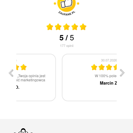
5
5
/
177
opinii
30.07.2026
st
W 100% polecam
ca
Marcin Z.