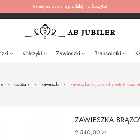
Rabaty na wybrane produkty - w koszyku!
szki
Kolczyki
Zawieszki
Bransoletki
K
na
Biżuteria
Zawieszki
Zawieszka Brązowe Brylanty Próba 58
ZAWIESZKA BRĄZO
2 540,00 zł