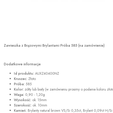
Zawieszka z Brązowymi Brylantami Próba 585 (na zamówienie)
Dodatkowe informacje
Id produktu:
AUXZ40400NZ
Kruszec:
Złoto
Próba:
585
Kolor:
żółty lub biały (w zamówieniu prosimy o podanie koloru złot
Waga:
0,90 - 1,20g
Wysokość:
ok. 15mm
Szerokość:
ok. 10mm
Kamień:
Brylanty natural brown VS/Si 0,35ct, Brylant 0,09ct H/Si