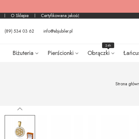
O Sklepie
Certyfikowana jakość
(89) 534 03 62
info@abjubiler.pl
24h
Biżuteria
Pierścionki
Obrączki
Łańcu
Strona głów