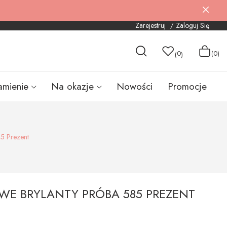
Zarejestruj
Zaloguj Się
0
(0)
(
)
amienie
Na okazje
Nowości
Promocje
5 Prezent
WE BRYLANTY PRÓBA 585 PREZENT