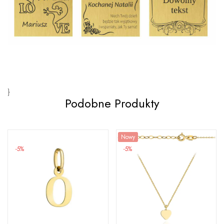
}
Podobne Produkty
Nowy
-5%
-5%