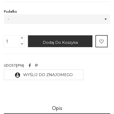
Pudełko
-
Dodaj Do Koszyka
UDOSTĘPNIJ
account_circle
WYŚLIJ DO ZNAJOMEGO
Opis