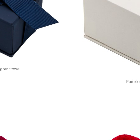
 granatowe
Pudełk