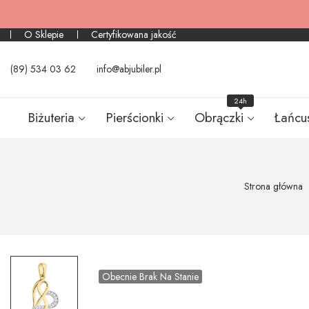
O Sklepie
Certyfikowana jakość
(89) 534 03 62
info@abjubiler.pl
24h
Biżuteria
Pierścionki
Obrączki
Łańcu
Strona główna
Obecnie Brak Na Stanie