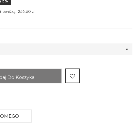
a 5%
d obniżką: 256.50 zł
daj Do Koszyka
AJOMEGO