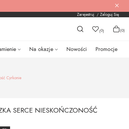
Zarejestruj
Zaloguj Się
0
(0)
(
)
amienie
Na okazje
Nowości
Promocje
ość Cyrkonie
SZKA SERCE NIESKOŃCZONOŚĆ