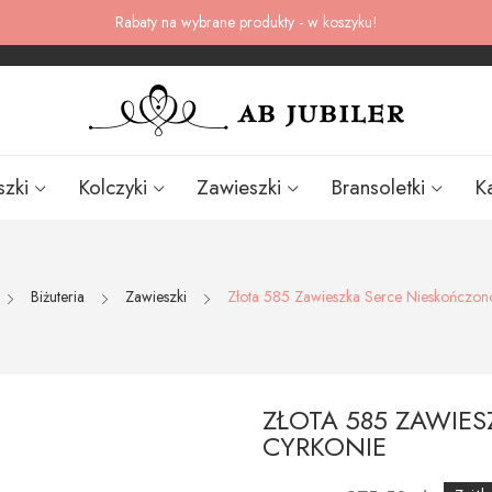
Rabaty na wybrane produkty - w koszyku!
szki
Kolczyki
Zawieszki
Bransoletki
K
Biżuteria
Zawieszki
Złota 585 Zawieszka Serce Nieskończon
ZŁOTA 585 ZAWIE
CYRKONIE