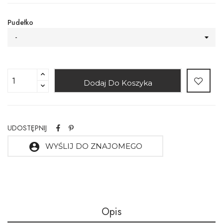
Pudełko
-
Dodaj Do Koszyka
UDOSTĘPNIJ
account_circle
WYŚLIJ DO ZNAJOMEGO
Opis