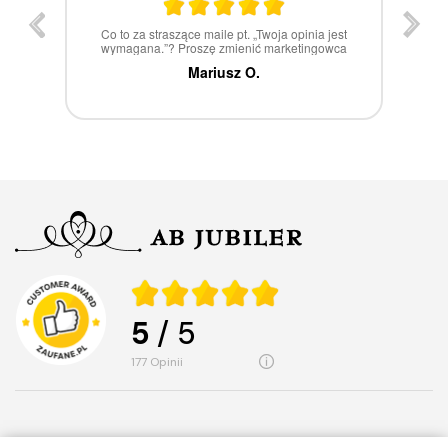
 opinia jest
W 100% polecam
ketingowca
Marcin Z.
5
/ 5
177
opinii