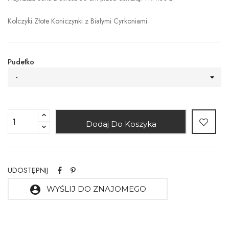
Kolczyki Złote Koniczynki z Białymi Cyrkoniami.
Pudełko
-
Dodaj Do Koszyka
UDOSTĘPNIJ
account_circle
WYŚLIJ DO ZNAJOMEGO