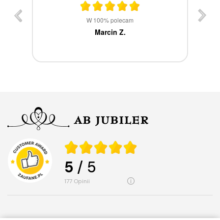
st
W 100% polecam
ca
Marcin Z.
5
/ 5
177
opinii