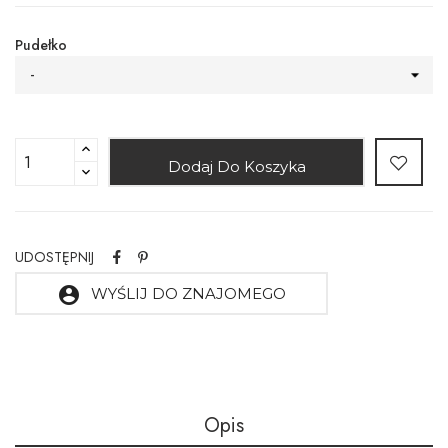
Pudełko
-
Dodaj Do Koszyka
UDOSTĘPNIJ
account_circle
WYŚLIJ DO ZNAJOMEGO
Opis