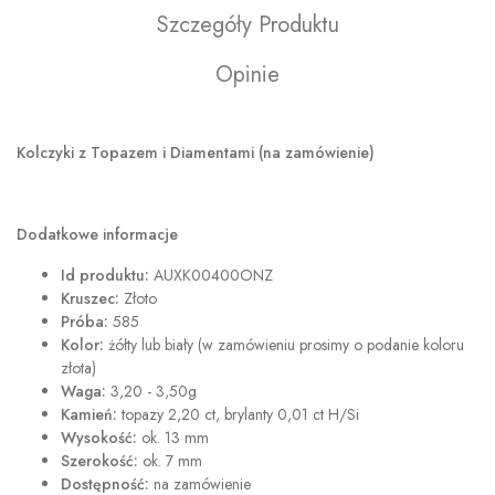
Szczegóły Produktu
Opinie
Kolczyki z Topazem i Diamentami (na zamówienie)
Dodatkowe informacje
Id produktu:
AUXK00400ONZ
Kruszec:
Złoto
Próba:
585
Kolor:
żółty lub biały (w zamówieniu prosimy o podanie koloru
złota)
Waga:
3,20 - 3,50g
Kamień:
topazy 2,20 ct, brylanty 0,01 ct H/Si
Wysokość:
ok. 13 mm
Szerokość:
ok. 7 mm
Dostępność:
na zamówienie