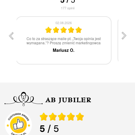
177
opinii
30.07.2026
st
W 100% polecam
ca
Marcin Z.
5
/ 5