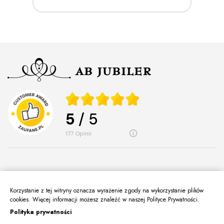
5
/ 5
177
opinii
Korzystanie z tej witryny oznacza wyrażenie zgody na wykorzystanie plików
O Nas
keyboard_arrow_down
cookies. Więcej informacji możesz znaleźć w naszej Polityce Prywatności.
Polityka prywatności
Informacje
keyboard_arrow_down