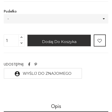
Pudełko
-
Dodaj Do Koszyka
UDOSTĘPNIJ
account_circle
WYŚLIJ DO ZNAJOMEGO
Opis