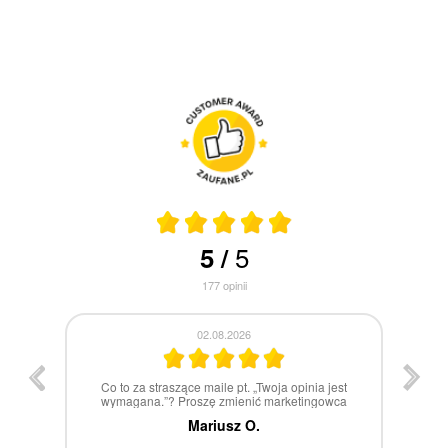
5
5
/
177
opinii
30.07.2026
st
W 100% polecam
ca
Marcin Z.