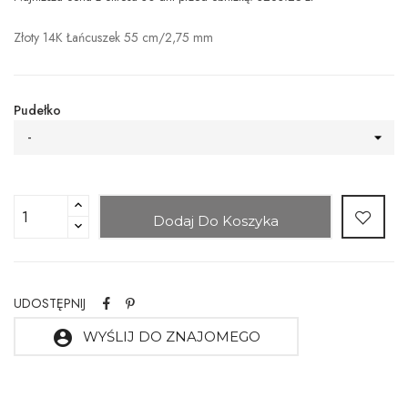
Złoty 14K Łańcuszek 55 cm/2,75 mm
Pudełko
-
Dodaj Do Koszyka
UDOSTĘPNIJ
account_circle
WYŚLIJ DO ZNAJOMEGO