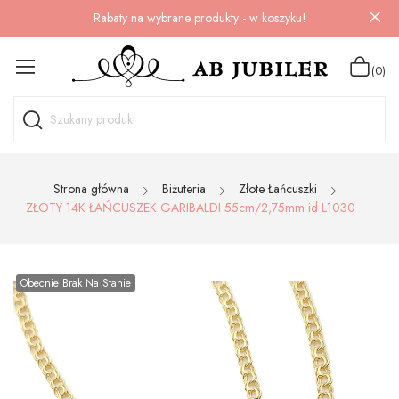
Rabaty na wybrane produkty - w koszyku!
(0)
Strona główna
Biżuteria
Złote Łańcuszki
ZŁOTY 14K ŁAŃCUSZEK GARIBALDI 55cm/2,75mm id L1030
Obecnie Brak Na Stanie