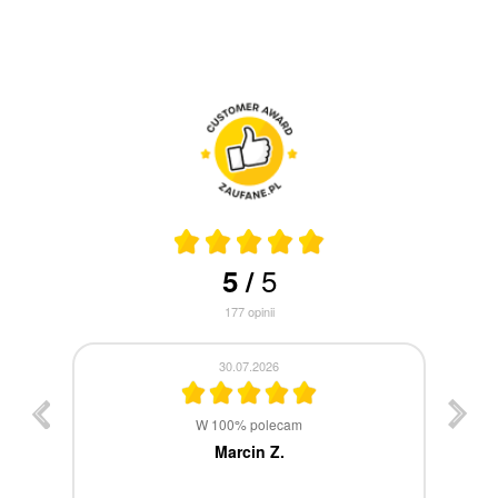
5
5
/
177
opinii
30.07.2026
st
W 100% polecam
ca
Marcin Z.