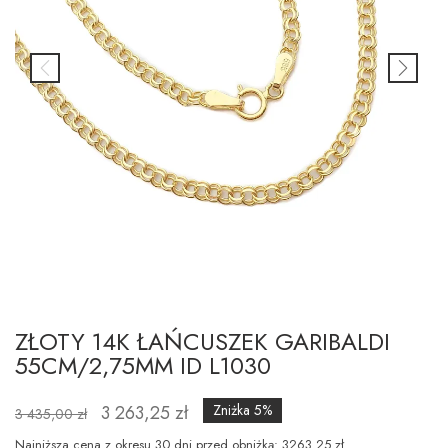
ZŁOTY 14K ŁAŃCUSZEK GARIBALDI
55CM/2,75MM ID L1030
3 263,25 zł
Zniżka 5%
3 435,00 zł
Najniższa cena z okresu 30 dni przed obniżką: 3263.25 zł