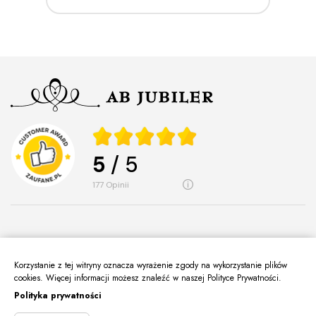
5
/ 5
177
opinii
Korzystanie z tej witryny oznacza wyrażenie zgody na wykorzystanie plików
O Nas
keyboard_arrow_down
cookies. Więcej informacji możesz znaleźć w naszej Polityce Prywatności.
Polityka prywatności
Informacje
keyboard_arrow_down