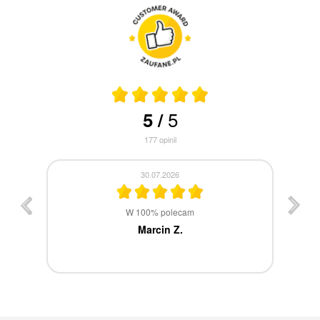
5
5
/
177
opinii
30.07.2026
st
W 100% polecam
ca
Marcin Z.