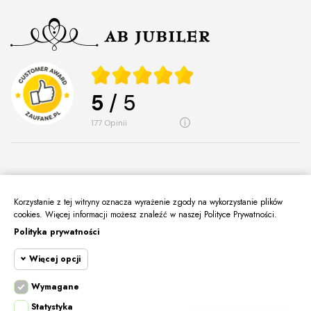
5
/ 5
177
opinii
Korzystanie z tej witryny oznacza wyrażenie zgody na wykorzystanie plików
O Nas
keyboard_arrow_down
cookies. Więcej informacji możesz znaleźć w naszej Polityce Prywatności.
Polityka prywatności
Informacje
keyboard_arrow_down
Więcej opcji
Moje Konto
keyboard_arrow_down
Kontakt
Wymagane
keyboard_arrow_down
Cookie funkcjonalne
Wymagane
Statystyka