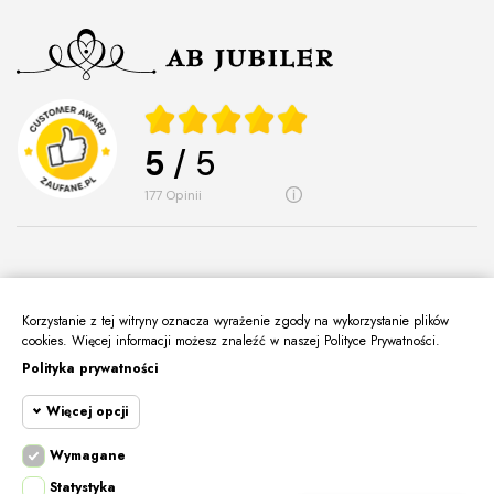
5
/ 5
177
opinii
Korzystanie z tej witryny oznacza wyrażenie zgody na wykorzystanie plików
O Nas
keyboard_arrow_down
cookies. Więcej informacji możesz znaleźć w naszej Polityce Prywatności.
Polityka prywatności
Informacje
keyboard_arrow_down
Więcej opcji
Moje Konto
keyboard_arrow_down
Kontakt
Wymagane
keyboard_arrow_down
Cookie funkcjonalne
Wymagane
Statystyka