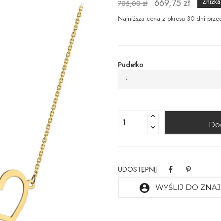
669,75 zł
Zniżk
705,00 zł
Najniższa cena z okresu 30 dni prze
Pudełko
-
Do
UDOSTĘPNIJ
account_circle
WYŚLIJ DO ZN