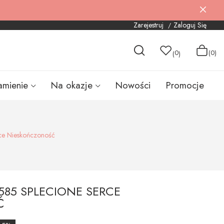
Zarejestruj
Zaloguj Się
0
(0)
(
)
amienie
Na okazje
Nowości
Promocje
rce Nieskończoność
585 SPLECIONE SERCE
Ć