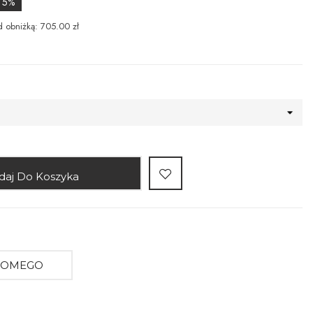
a 5%
d obniżką: 705.00 zł
daj Do Koszyka
AJOMEGO