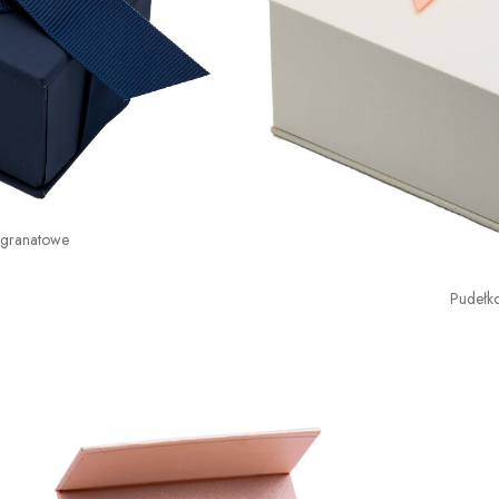
 granatowe
Pudełk