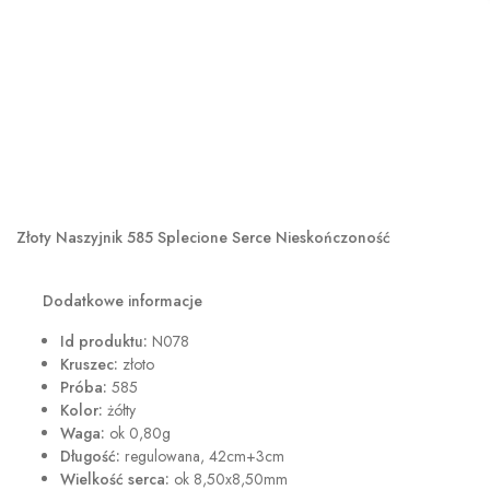
Złoty Naszyjnik 585 Splecione Serce Nieskończoność
Dodatkowe informacje
Id produktu:
N078
Kruszec:
złoto
Próba:
585
Kolor:
żółty
Waga:
ok 0,80g
Długość:
regulowana, 42cm+3cm
Wielkość serca:
ok 8,50x8,50mm