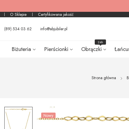
O Sklepie
Certyfikowana jakość
(89) 534 03 62
info@abjubiler.pl
24h
Biżuteria
Pierścionki
Obrączki
Łańcu
Strona główna
B
Nowy