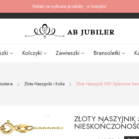
Rabaty na wybrane produkty - w koszyku!
szki
Kolczyki
Zawieszki
Bransoletki
K
iżuteria
Złote Naszyjniki i Kolie
Złoty Naszyjnik 585 Splecione Se
ZŁOTY NASZYJNIK 
NIESKOŃCZONOŚ